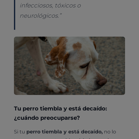
infecciosos, tóxicos o
neurológicos.
”
Tu perro tiembla y está decaído:
¿cuándo preocuparse?
Si tu
perro tiembla y está decaído,
no lo
Pruebas diagnósticas