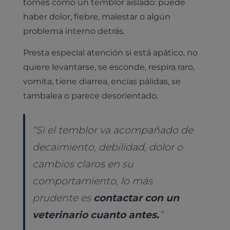
tomes como un temblor aislado: puede
Medicina general
Identificación con microchip y pasaporte
Diagnóstico veterinario por imagen
haber dolor, fiebre, malestar o algún
Planes de salud para perros
Dermatología
problema interno detrás.
Desparasitación
Laboratorio veterinario propio
¿Quiénes somos?
Planes de salud para gatos
Odontología
Presta especial atención si está apático, no
Esterilización
Ecografía
Comité de expertos veterinarios
Todos los planes de salud
Traumatología
quiere levantarse, se esconde, respira raro,
Vacunación
Pruebas cropológicas
Trabaja en Clinicanimal
vomita, tiene diarrea, encías pálidas, se
Nutrición
Hospitalización
Pruebas histológicas – microscopio
tambalea o parece desorientado.
Urología y nefrología
Leishmaniasis
Cardiología
“
Si el temblor va acompañado de
Cirugía
Medicina felina
decaimiento, debilidad, dolor o
Revisión general y/o geriátrica
cambios claros en su
Animales Exóticos
Todos los servicios
comportamiento, lo más
Todas las especialidades
prudente es
contactar con un
veterinario cuanto antes.
”