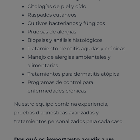
Citologías de piel y oído
Raspados cutáneos
Cultivos bacterianos y fúngicos
Pruebas de alergias
Biopsias y análisis histológicos
Tratamiento de otitis agudas y crónicas
Manejo de alergias ambientales y
alimentarias
Pruebas diagnósticas
Tratamientos para dermatitis atópica
Medicina general
Identificación con microchip y pasaporte
Diagnóstico veterinario por imagen
Programas de control para
Planes de salud para perros
Dermatología
enfermedades crónicas
Desparasitación
Laboratorio veterinario propio
¿Quiénes somos?
Planes de salud para gatos
Odontología
Nuestro equipo combina experiencia,
Esterilización
Ecografía
Comité de expertos veterinarios
Todos los planes de salud
Traumatología
pruebas diagnósticas avanzadas y
Vacunación
Pruebas cropológicas
Trabaja en Clinicanimal
tratamientos personalizados para cada caso.
Nutrición
Hospitalización
Pruebas histológicas – microscopio
Urología y nefrología
Por qué es importante acudir a un