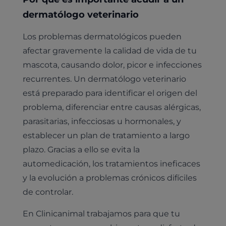
Leishmaniasis
dermatólogo veterinario
Cardiología
Cirugía
Medicina felina
Los problemas dermatológicos pueden
Revisión general y/o geriátrica
afectar gravemente la calidad de vida de tu
Animales Exóticos
Todos los servicios
mascota, causando dolor, picor e infecciones
Todas las especialidades
recurrentes. Un dermatólogo veterinario
está preparado para identificar el origen del
problema, diferenciar entre causas alérgicas,
parasitarias, infecciosas u hormonales, y
establecer un plan de tratamiento a largo
plazo. Gracias a ello se evita la
automedicación, los tratamientos ineficaces
y la evolución a problemas crónicos difíciles
de controlar.
En Clinicanimal trabajamos para que tu