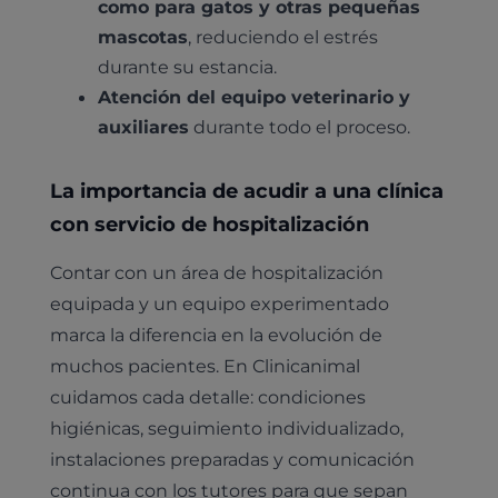
como para gatos y otras pequeñas
mascotas
, reduciendo el estrés
durante su estancia.
Atención del equipo veterinario y
Pruebas diagnósticas
auxiliares
durante todo el proceso.
Medicina general
Identificación con microchip y pasaporte
Diagnóstico veterinario por imagen
Planes de salud para perros
Dermatología
La importancia de acudir a una clínica
Desparasitación
Laboratorio veterinario propio
¿Quiénes somos?
Planes de salud para gatos
con servicio de hospitalización
Odontología
Esterilización
Ecografía
Comité de expertos veterinarios
Todos los planes de salud
Contar con un área de hospitalización
Traumatología
Vacunación
Pruebas cropológicas
Trabaja en Clinicanimal
equipada y un equipo experimentado
Nutrición
Hospitalización
Pruebas histológicas – microscopio
marca la diferencia en la evolución de
Urología y nefrología
muchos pacientes. En Clinicanimal
Leishmaniasis
cuidamos cada detalle: condiciones
Cardiología
Cirugía
higiénicas, seguimiento individualizado,
Medicina felina
instalaciones preparadas y comunicación
Revisión general y/o geriátrica
Animales Exóticos
continua con los tutores para que sepan