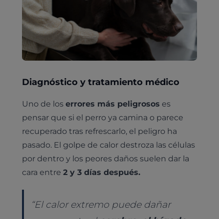
Pruebas diagnósticas
Medicina general
Identificación con microchip y pasaporte
Diagnóstico veterinario por imagen
Diagnóstico y tratamiento médico
Planes de salud para perros
Dermatología
Desparasitación
Laboratorio veterinario propio
¿Quiénes somos?
Uno de los
errores más peligrosos
es
Planes de salud para gatos
Odontología
pensar que si el perro ya camina o parece
Esterilización
Ecografía
Comité de expertos veterinarios
Todos los planes de salud
Traumatología
recuperado tras refrescarlo, el peligro ha
Vacunación
Pruebas cropológicas
Trabaja en Clinicanimal
pasado. El golpe de calor destroza las células
Nutrición
Hospitalización
Pruebas histológicas – microscopio
por dentro y los peores daños suelen dar la
Urología y nefrología
cara entre
2 y 3 días después.
Leishmaniasis
Cardiología
Cirugía
“El calor extremo puede dañar
Medicina felina
Revisión general y/o geriátrica