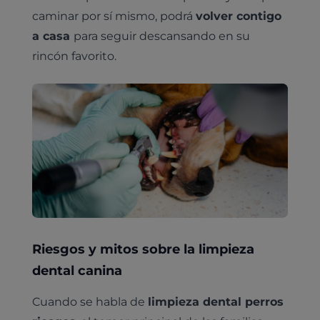
caminar por sí mismo, podrá
volver contigo
a casa
para seguir descansando en su
rincón favorito.
Pruebas diagnósticas
Medicina general
Identificación con microchip y pasaporte
Diagnóstico veterinario por imagen
Planes de salud para perros
Dermatología
Desparasitación
Laboratorio veterinario propio
¿Quiénes somos?
Planes de salud para gatos
Odontología
Esterilización
Ecografía
Comité de expertos veterinarios
Todos los planes de salud
Riesgos y mitos sobre la limpieza
Traumatología
Vacunación
Pruebas cropológicas
Trabaja en Clinicanimal
dental canina
Nutrición
Hospitalización
Pruebas histológicas – microscopio
Cuando se habla de
limpieza dental perros
Urología y nefrología
Leishmaniasis