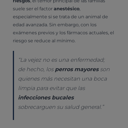
riesgos
, el temor principal de las familias
Cardiología
suele ser el factor
anestésico
,
Cirugía
Medicina felina
especialmente si se trata de un animal de
Revisión general y/o geriátrica
edad avanzada. Sin embargo, con los
Animales Exóticos
Todos los servicios
exámenes previos y los fármacos actuales, el
Todas las especialidades
riesgo se reduce al mínimo.
“La vejez no es una enfermedad;
de hecho, los
perros mayores
son
quienes más necesitan una boca
limpia para evitar que las
infecciones bucales
sobrecarguen su salud general.”