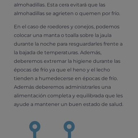
almohadillas. Esta cera evitará que las
almohadillas se agrieten o quemen por frío.
Pruebas diagnósticas
En el caso de roedores y conejos, podemos
Medicina general
colocar una manta o toalla sobre la jaula
Identificación con microchip y pasaporte
Diagnóstico veterinario por imagen
Planes de salud para perros
Dermatología
durante la noche para resguardarles frente a
Desparasitación
Laboratorio veterinario propio
¿Quiénes somos?
la bajada de temperaturas. Además,
Planes de salud para gatos
Odontología
Esterilización
Ecografía
deberemos extremar la higiene durante las
Comité de expertos veterinarios
Todos los planes de salud
Traumatología
épocas de frío ya que el heno y el lecho
Vacunación
Pruebas cropológicas
Trabaja en Clinicanimal
tienden a humedecerse en épocas de frío.
Nutrición
Hospitalización
Pruebas histológicas – microscopio
Además deberemos administrarles una
Urología y nefrología
alimentación completa y equilibrada que les
Leishmaniasis
Cardiología
ayude a mantener un buen estado de salud.
Cirugía
Medicina felina
Revisión general y/o geriátrica
Animales Exóticos
Todos los servicios