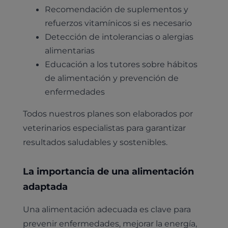
Vacunación
Pruebas cropológicas
Recomendación de suplementos y
Trabaja en Clinicanimal
Nutrición
refuerzos vitamínicos si es necesario
Hospitalización
Pruebas histológicas – microscopio
Detección de intolerancias o alergias
Urología y nefrología
Leishmaniasis
alimentarias
Cardiología
Educación a los tutores sobre hábitos
Cirugía
de alimentación y prevención de
Medicina felina
Revisión general y/o geriátrica
enfermedades
Animales Exóticos
Todos los servicios
Todos nuestros planes son elaborados por
Todas las especialidades
veterinarios especialistas para garantizar
resultados saludables y sostenibles.
La importancia de una alimentación
adaptada
Una alimentación adecuada es clave para
prevenir enfermedades, mejorar la energía,