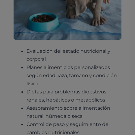
Evaluación del estado nutricional y
corporal
Planes alimenticios personalizados
según edad, raza, tamaño y condición
física
Pruebas diagnósticas
Dietas para problemas digestivos,
Medicina general
renales, hepáticos o metabólicos
Identificación con microchip y pasaporte
Diagnóstico veterinario por imagen
Asesoramiento sobre alimentación
Planes de salud para perros
Dermatología
Desparasitación
Laboratorio veterinario propio
natural, húmeda o seca
¿Quiénes somos?
Planes de salud para gatos
Odontología
Control de peso y seguimiento de
Esterilización
Ecografía
Comité de expertos veterinarios
Todos los planes de salud
cambios nutricionales
Traumatología