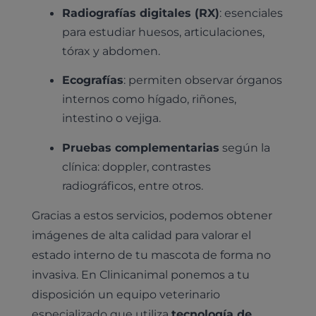
Radiografías digitales (RX)
: esenciales
para estudiar huesos, articulaciones,
tórax y abdomen.
Ecografías
: permiten observar órganos
internos como hígado, riñones,
intestino o vejiga.
Pruebas diagnósticas
Medicina general
Pruebas complementarias
según la
Identificación con microchip y pasaporte
Diagnóstico veterinario por imagen
Planes de salud para perros
clínica: doppler, contrastes
Dermatología
Desparasitación
Laboratorio veterinario propio
radiográficos, entre otros.
¿Quiénes somos?
Planes de salud para gatos
Odontología
Esterilización
Ecografía
Comité de expertos veterinarios
Gracias a estos servicios, podemos obtener
Todos los planes de salud
Traumatología
imágenes de alta calidad para valorar el
Vacunación
Pruebas cropológicas
Trabaja en Clinicanimal
Nutrición
estado interno de tu mascota de forma no
Hospitalización
Pruebas histológicas – microscopio
invasiva. En Clinicanimal ponemos a tu
Urología y nefrología
Leishmaniasis
disposición un equipo veterinario
Cardiología
especializado que utiliza
tecnología de