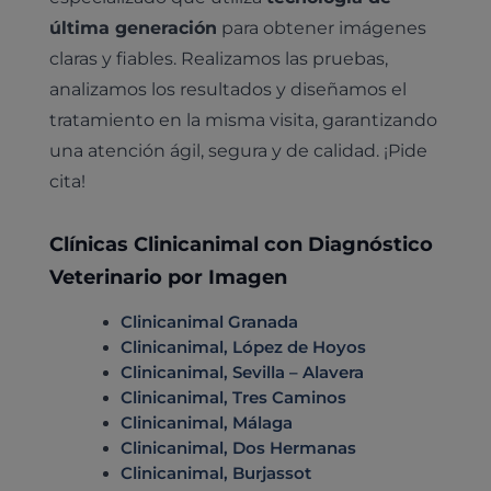
Cirugía
última generación
para obtener imágenes
Medicina felina
Revisión general y/o geriátrica
claras y fiables. Realizamos las pruebas,
Animales Exóticos
Todos los servicios
analizamos los resultados y diseñamos el
Todas las especialidades
tratamiento en la misma visita, garantizando
una atención ágil, segura y de calidad. ¡Pide
cita!
Clínicas Clinicanimal con Diagnóstico
Veterinario por Imagen
Clinicanimal Granada
Clinicanimal, López de Hoyos
Clinicanimal, Sevilla – Alavera
Clinicanimal, Tres Caminos
Clinicanimal, Málaga
Clinicanimal, Dos Hermanas
Clinicanimal, Burjassot