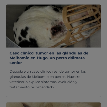
Pruebas diagnósticas
Medicina general
Identificación con microchip y pasaporte
Diagnóstico veterinario por imagen
Planes de salud para perros
Dermatología
Desparasitación
Laboratorio veterinario propio
Caso clínico: tumor en las glándulas de
¿Quiénes somos?
Planes de salud para gatos
Odontología
Meibomio en Hugo, un perro dálmata
Esterilización
Ecografía
senior
Comité de expertos veterinarios
Todos los planes de salud
Traumatología
Vacunación
Pruebas cropológicas
Descubre un caso clínico real de tumor en las
Trabaja en Clinicanimal
Nutrición
glándulas de Meibomio en perros. Nuestro
Hospitalización
Pruebas histológicas – microscopio
veterinario explica síntomas, evolución y
Urología y nefrología
tratamiento recomendado.
Leishmaniasis
Cardiología
Cirugía
Medicina felina