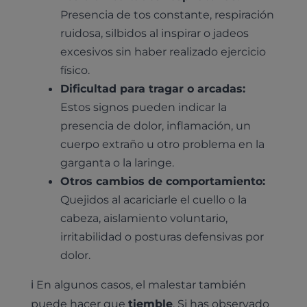
¿Quiénes somos?
Planes de salud para gatos
Presencia de tos constante, respiración
Odontología
Esterilización
Ecografía
Comité de expertos veterinarios
ruidosa, silbidos al inspirar o jadeos
Todos los planes de salud
Traumatología
excesivos sin haber realizado ejercicio
Vacunación
Pruebas cropológicas
Trabaja en Clinicanimal
Nutrición
físico.
Hospitalización
Pruebas histológicas – microscopio
Dificultad para tragar o arcadas:
Urología y nefrología
Leishmaniasis
Estos signos pueden indicar la
Cardiología
presencia de dolor, inflamación, un
Cirugía
cuerpo extraño u otro problema en la
Medicina felina
Revisión general y/o geriátrica
garganta o la laringe.
Animales Exóticos
Otros cambios de comportamiento:
Todos los servicios
Quejidos al acariciarle el cuello o la
Todas las especialidades
cabeza, aislamiento voluntario,
irritabilidad o posturas defensivas por
dolor.
ℹ️ En algunos casos, el malestar también
puede hacer que
tiemble
. Si has observado