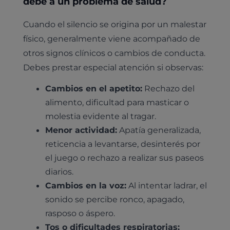
debe a un problema de salud?
Cuando el silencio se origina por un malestar
físico, generalmente viene acompañado de
otros signos clínicos o cambios de conducta.
Debes prestar especial atención si observas:
Cambios en el apetito:
Rechazo del
alimento, dificultad para masticar o
molestia evidente al tragar.
Menor actividad:
Apatía generalizada,
reticencia a levantarse, desinterés por
el juego o rechazo a realizar sus paseos
diarios.
Pruebas diagnósticas
Cambios en la voz:
Al intentar ladrar, el
sonido se percibe ronco, apagado,
Medicina general
Identificación con microchip y pasaporte
Diagnóstico veterinario por imagen
rasposo o áspero.
Planes de salud para perros
Dermatología
Tos o dificultades respiratorias:
Desparasitación
Laboratorio veterinario propio