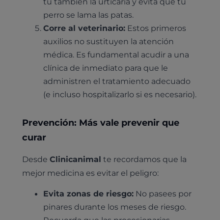
tú también la urticaria y evita que tu
perro se lama las patas.
Corre al veterinario:
Estos primeros
auxilios no sustituyen la atención
médica. Es fundamental acudir a una
clínica de inmediato para que le
administren el tratamiento adecuado
(e incluso hospitalizarlo si es necesario).
Pruebas diagnósticas
Prevención: Más vale prevenir que
Medicina general
curar
Identificación con microchip y pasaporte
Diagnóstico veterinario por imagen
Planes de salud para perros
Dermatología
Desparasitación
Laboratorio veterinario propio
Desde
Clinicanimal
te recordamos que la
¿Quiénes somos?
Planes de salud para gatos
Odontología
mejor medicina es evitar el peligro:
Esterilización
Ecografía
Comité de expertos veterinarios
Todos los planes de salud
Traumatología
Evita zonas de riesgo:
No pasees por
Vacunación
Pruebas cropológicas
Trabaja en Clinicanimal
Nutrición
pinares durante los meses de riesgo.
Hospitalización
Pruebas histológicas – microscopio
Recuerda que las procesionarias