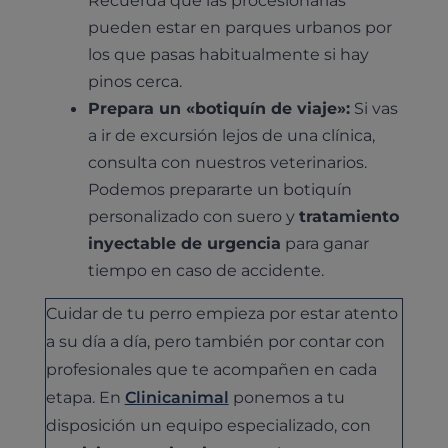
Urología y nefrología
pueden estar en parques urbanos por
Leishmaniasis
Cardiología
los que pasas habitualmente si hay
Cirugía
pinos cerca.
Medicina felina
Revisión general y/o geriátrica
Prepara un «botiquín de viaje»:
Si vas
Animales Exóticos
a ir de excursión lejos de una clínica,
Todos los servicios
consulta con nuestros veterinarios.
Todas las especialidades
Podemos prepararte un botiquín
personalizado con suero y
tratamiento
inyectable de urgencia
para ganar
tiempo en caso de accidente.
Cuidar de tu perro empieza por estar atento
a su día a día, pero también por contar con
profesionales que te acompañen en cada
etapa. En
Clinicanimal
ponemos a tu
disposición un equipo especializado, con