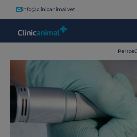
info@clinicanimal.vet
Perros