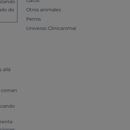
Gatos
tizando
ado de
Otros animales
Perros
Universo Clinicanimal
 allá
ue coman
vocando
rrente
aciones