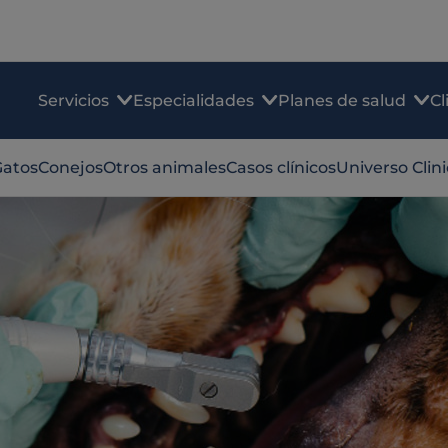
Servicios
Especialidades
Planes de salud
Cl
Gatos
Conejos
Otros animales
Casos clínicos
Universo Clin