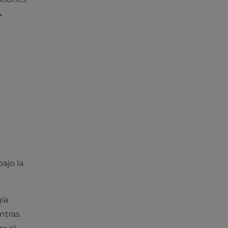
.
ajo la
gía
ntras