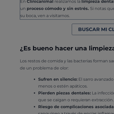
En
Clinicanimal
realizamos la
limpieza dental
un
proceso cómodo y sin estrés.
Si notas qu
su boca, ven a visitarnos.
BUSCAR MI C
¿Es bueno hacer una limpieza
Los restos de comida y las bacterias forman s
de un problema de olor:
Sufren en silencio:
El sarro avanzado
menos o estén apáticos.
Pierden piezas dentales:
La infecció
que se caigan o requieran extracción.
Riesgo de complicaciones asociada
sanguíneo a través de encías inflam