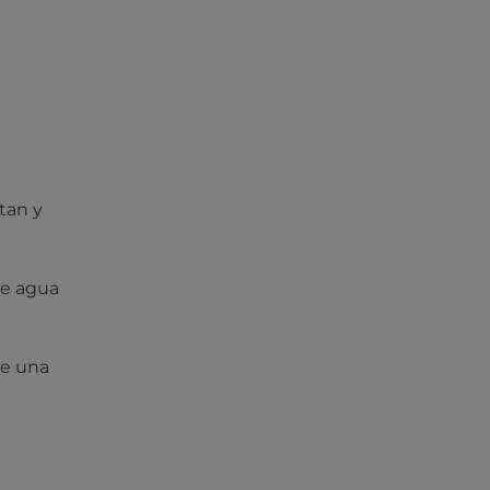
tan y
re agua
te una