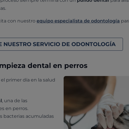
 El proceso siempre termina con un
pulido dental
para alis
as.
 cita con nuestro
equipo especialista de odontología
par
 NUESTRO SERVICIO DE ODONTOLOGÍA
limpieza dental en perros
el primer día en la salud
l
, una de las
s en perros.
as bacterias acumuladas