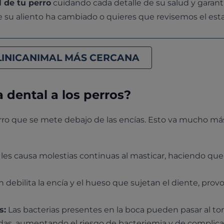
 de tu perro
cuidando cada detalle de su salud y garan
e su aliento ha cambiado o quieres que revisemos el est
LINICANIMAL MÁS CERCANA
 dental a los perros?
arro que se mete debajo de las encías. Esto va mucho más
 les causa molestias continuas al masticar, haciendo q
n debilita la encía y el hueso que sujetan el diente, pro
s:
Las bacterias presentes en la boca pueden pasar al to
adas, aumentando el riesgo de bacteriemia y de complic