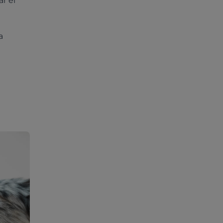
ar el
a