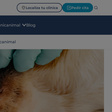
Localiza tu clínica
Pedir cita
inicanimal
Blog
icanimal