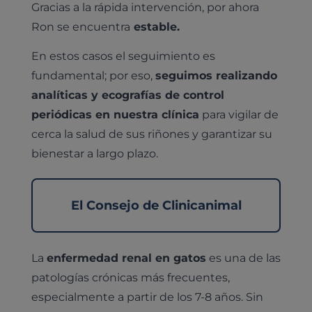
Medicina general
Gracias a la rápida intervención, por ahora
Identificación con microchip y pasaporte
Diagnóstico veterinario por imagen
Planes de salud para perros
Ron se encuentra
estable.
Dermatología
Desparasitación
Laboratorio veterinario propio
¿Quiénes somos?
Planes de salud para gatos
En estos casos el seguimiento es
Odontología
Esterilización
Ecografía
Comité de expertos veterinarios
fundamental; por eso,
seguimos realizando
Todos los planes de salud
Traumatología
analíticas y ecografías de control
Vacunación
Pruebas cropológicas
Trabaja en Clinicanimal
Nutrición
periódicas en nuestra clínica
para vigilar de
Hospitalización
Pruebas histológicas – microscopio
cerca la salud de sus riñones y garantizar su
Urología y nefrología
Leishmaniasis
bienestar a largo plazo.
Cardiología
Cirugía
Medicina felina
El Consejo de Clinicanimal
Revisión general y/o geriátrica
Animales Exóticos
Todos los servicios
Todas las especialidades
La
enfermedad renal en gatos
es una de las
patologías crónicas más frecuentes,
especialmente a partir de los 7-8 años. Sin