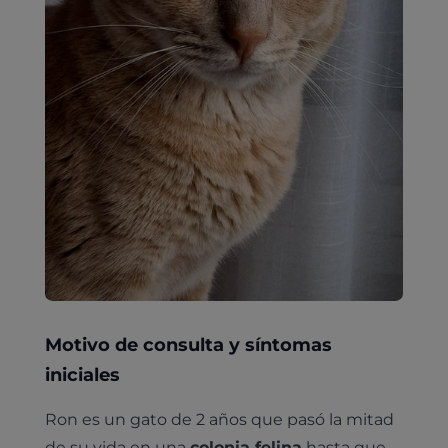
Motivo de consulta y síntomas
iniciales
Ron es un gato de 2 años que pasó la mitad
de su vida en una
colonia felina
hasta que