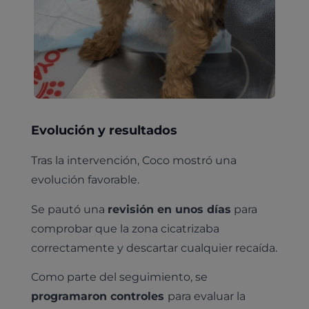
¿Quiénes somos?
Planes de salud para gatos
Odontología
Esterilización
Ecografía
Comité de expertos veterinarios
Todos los planes de salud
Traumatología
Vacunación
Pruebas cropológicas
Trabaja en Clinicanimal
Nutrición
Hospitalización
Pruebas histológicas – microscopio
Urología y nefrología
Leishmaniasis
Cardiología
Evolución y resultados
Cirugía
Medicina felina
Revisión general y/o geriátrica
Tras la intervención, Coco mostró una
Animales Exóticos
evolución favorable.
Todos los servicios
Todas las especialidades
Se pautó una
revisión en unos días
para
comprobar que la zona cicatrizaba
correctamente y descartar cualquier recaída.
Como parte del seguimiento, se
programaron controles
para evaluar la