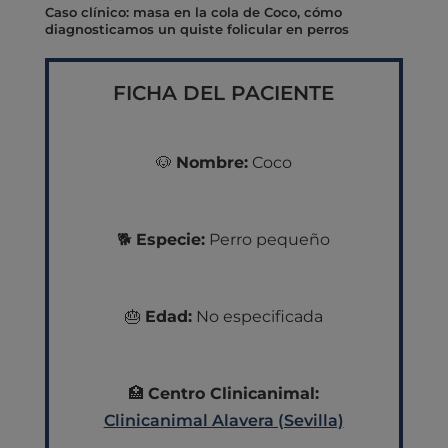
Caso clínico: masa en la cola de Coco, cómo
diagnosticamos un quiste folicular en perros
FICHA DEL PACIENTE
🐶
Nombre:
Coco
🐕
Especie:
Perro pequeño
🎂
Edad:
No especificada
🏥
Centro Clinicanimal:
Clinicanimal Alavera (Sevilla)