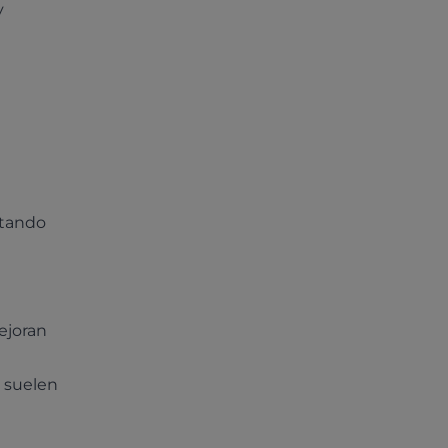
y
itando
mejoran
 suelen