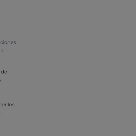
aciones
la
 de
y
er los
o