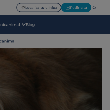
Localiza tu clínica
Pedir cita
inicanimal
Blog
icanimal