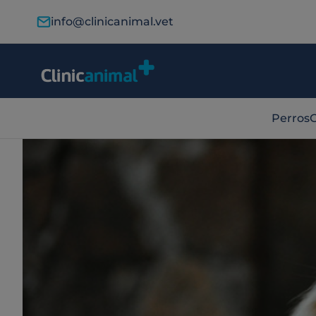
info@clinicanimal.vet
Perros