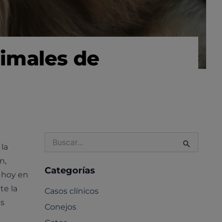
nimales de
Buscar
 la
por:
n,
Categorías
 hoy en
te la
Casos clínicos
as
Conejos