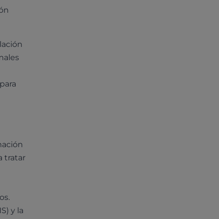
ión
lación
males
 para
amación
 tratar
os.
S) y la