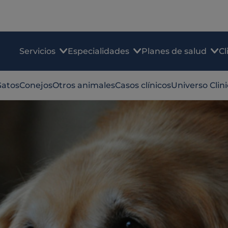
Servicios
Especialidades
Planes de salud
Cl
Gatos
Conejos
Otros animales
Casos clínicos
Universo Clin