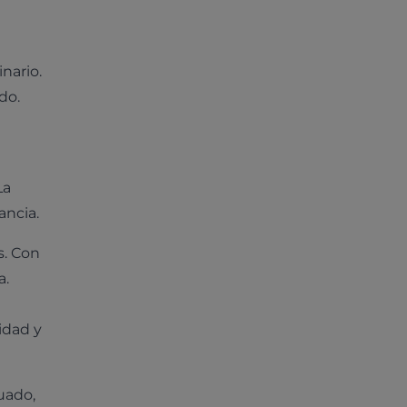
nario.
do.
La
ancia.
s. Con
a.
idad y
uado,