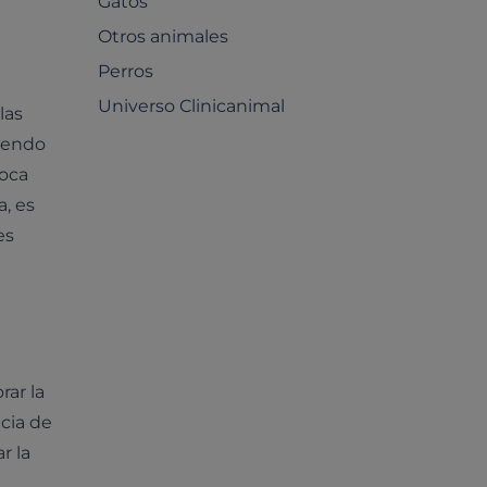
Gatos
Otros animales
Perros
Universo Clinicanimal
las
tiendo
voca
a, es
es
rar la
ncia de
r la