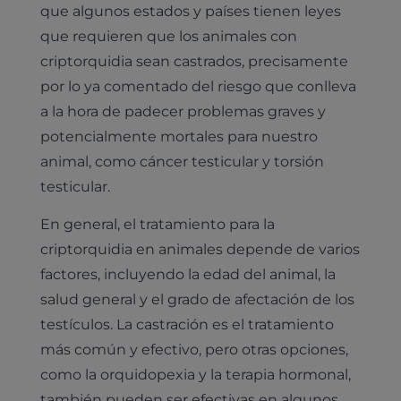
que algunos estados y países tienen leyes
Medicina general
que requieren que los animales con
Identificación con microchip y pasaporte
Diagnóstico veterinario por imagen
Planes de salud para perros
criptorquidia sean castrados, precisamente
Dermatología
Desparasitación
Laboratorio veterinario propio
¿Quiénes somos?
por lo ya comentado del riesgo que conlleva
Planes de salud para gatos
Odontología
Esterilización
Ecografía
a la hora de padecer problemas graves y
Comité de expertos veterinarios
Todos los planes de salud
Traumatología
potencialmente mortales para nuestro
Vacunación
Pruebas cropológicas
Trabaja en Clinicanimal
animal, como cáncer testicular y torsión
Nutrición
Hospitalización
Pruebas histológicas – microscopio
testicular.
Urología y nefrología
Leishmaniasis
En general, el tratamiento para la
Cardiología
criptorquidia en animales depende de varios
Cirugía
Medicina felina
factores, incluyendo la edad del animal, la
Revisión general y/o geriátrica
salud general y el grado de afectación de los
Animales Exóticos
Todos los servicios
testículos. La castración es el tratamiento
Todas las especialidades
más común y efectivo, pero otras opciones,
como la orquidopexia y la terapia hormonal,
también pueden ser efectivas en algunos