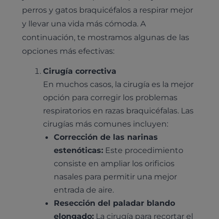
perros y gatos braquicéfalos a respirar mejor
y llevar una vida más cómoda. A
continuación, te mostramos algunas de las
opciones más efectivas:
Cirugía correctiva
En muchos casos, la cirugía es la mejor
Pruebas diagnósticas
opción para corregir los problemas
Medicina general
respiratorios en razas braquicéfalas. Las
Identificación con microchip y pasaporte
Diagnóstico veterinario por imagen
Planes de salud para perros
cirugías más comunes incluyen:
Dermatología
Desparasitación
Laboratorio veterinario propio
¿Quiénes somos?
Corrección de las narinas
Planes de salud para gatos
Odontología
estenóticas:
Este procedimiento
Esterilización
Ecografía
Comité de expertos veterinarios
Todos los planes de salud
consiste en ampliar los orificios
Traumatología
Vacunación
Pruebas cropológicas
Trabaja en Clinicanimal
nasales para permitir una mejor
Nutrición
entrada de aire.
Hospitalización
Pruebas histológicas – microscopio
Urología y nefrología
Resección del paladar blando
Leishmaniasis
elongado:
La cirugía para recortar el