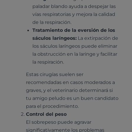
Cardiología
Cirugía
paladar blando ayuda a despejar las
Medicina felina
vías respiratorias y mejora la calidad
Revisión general y/o geriátrica
de la respiración.
Animales Exóticos
Todos los servicios
Tratamiento de la eversión de los
Todas las especialidades
sáculos laríngeos:
La extirpación de
los sáculos laríngeos puede eliminar
la obstrucción en la laringe y facilitar
la respiración.
Estas cirugías suelen ser
recomendadas en casos moderados a
graves, y el veterinario determinará si
tu amigo peludo es un buen candidato
para el procedimiento.
Control del peso
El sobrepeso puede agravar
significativamente los problemas