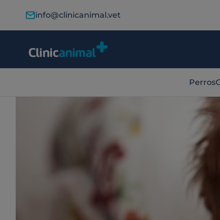
info@clinicanimal.vet
Perros