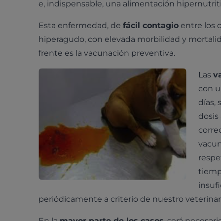
e, indispensable, una alimentación hipernutriti
Esta enfermedad, de
fácil contagio
entre los 
hiperagudo, con elevada morbilidad y mortalid
frente es la vacunación preventiva.
Las
v
con u
días,
dosis
corre
vacun
respe
tiemp
insufi
periódicamente a criterio de nuestro veterin
En la
mayor parte de los casos
, será necesar