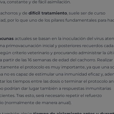
va, constante y de fácil asimilación.
cachorros y de
difícil tratamiento
, suele ser de curso
ad, por lo que uno de los pilares fundamentales para ha
acunas
actuales se basan en la inoculación del virus ate
na primovacunación inicial y posteriores recuerdos cada
 según criterio veterinario y procurando administrar la úl
 a partir de las 16 semanas de edad del cachorro. Realizar
ctamente el protocolo es muy importante, ya que una so
a no es capaz de estimular una inmunidad eficaz y, ade
tar los tiempos entre las dosis o terminar el protocolo a
o podrían dar lugar también a respuestas inmunitarias
cientes. Tras esto, será necesario repetir el refuerzo
ario (normalmente de manera anual).
io también algún
tiempo de aislamiento antes y durant