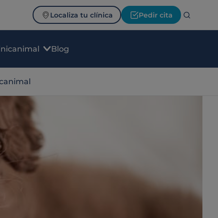
Localiza tu clínica
Pedir cita
inicanimal
Blog
icanimal