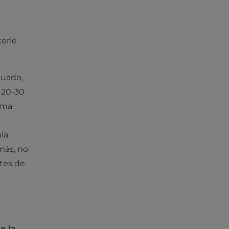
cerle
nuado,
 20-30
tima
la
más, no
ntes de
e la