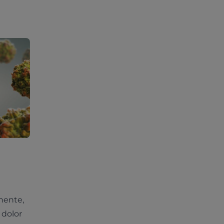
nente,
 dolor