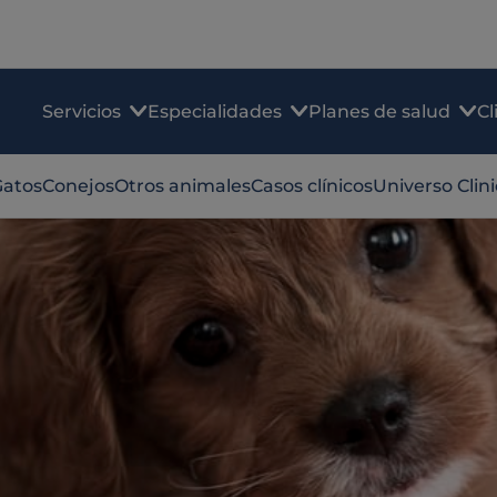
Servicios
Especialidades
Planes de salud
Cl
Gatos
Conejos
Otros animales
Casos clínicos
Universo Clin