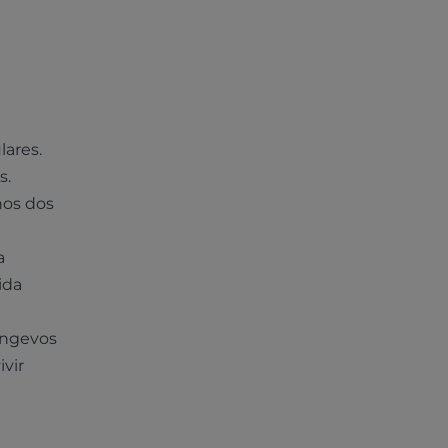
lares.
s.
nos dos
a
ida
ongevos
vir