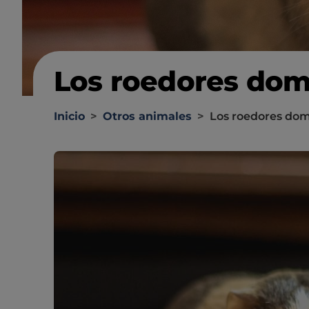
Los roedores dom
Inicio
>
Otros animales
>
Los roedores dom