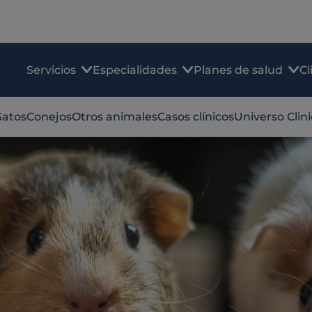
Servicios
Especialidades
Planes de salud
Cl
Gatos
Conejos
Otros animales
Casos clínicos
Universo Clin