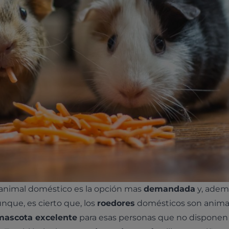
nimal doméstico es la opción mas
demandada
y, adem
unque, es cierto que, los
roedores
domésticos son anima
mascota excelente
para esas personas que no disponen