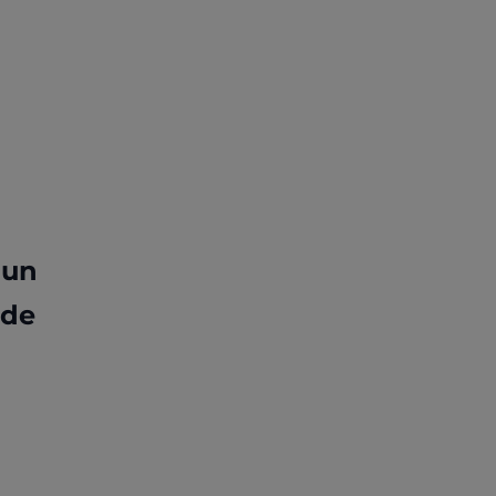
 un
 de