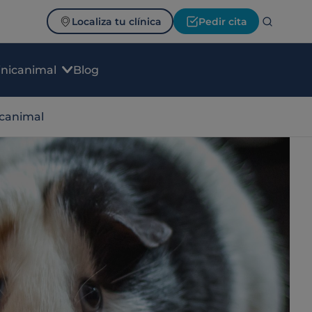
Localiza tu clínica
Pedir cita
inicanimal
Blog
icanimal