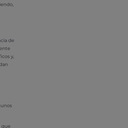
iendo,
ncia de
tente
icos y,
rdan
lgunos
a que