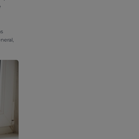
e
ás
neral,