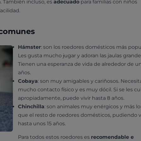
. También incluso, es
adecuado
para familias con niños
cilidad.
s comunes
Hámster
: son los roedores domésticos más popu
Les gusta mucho
j
ugar y adoran las jaulas grande
Tienen una esperanza de vida de alrededor de u
años.
Cobaya
: son muy amigables y cariñosos. Necesit
mucho contacto físico y es muy dócil. Si se les cu
apropiadamente, puede vivir hasta 8 años.
Chinchilla
: son animales muy enérgicos y más l
que el resto de roedores domésticos, pudiendo vi
hasta unos 15 años.
Para todos estos roedores es
recomendable e