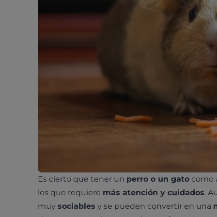
Es cierto que tener un
perro o un gato
como a
los que requiere
más atención y cuidados
. A
muy
sociables
y se pueden convertir en una