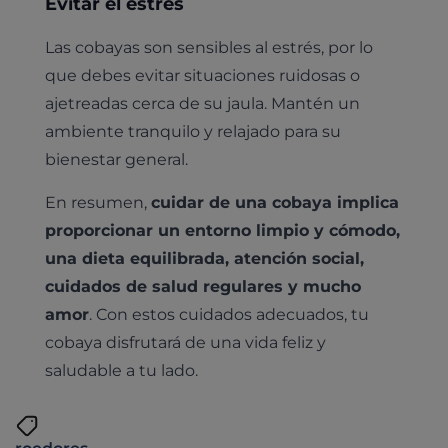
Evitar el estrés
Urología y nefrología
Leishmaniasis
Cardiología
Las cobayas son sensibles al estrés, por lo
Cirugía
que debes evitar situaciones ruidosas o
Medicina felina
Revisión general y/o geriátrica
ajetreadas cerca de su jaula. Mantén un
Animales Exóticos
ambiente tranquilo y relajado para su
Todos los servicios
bienestar general.
Todas las especialidades
En resumen,
cuidar de una cobaya implica
proporcionar un entorno limpio y cómodo,
una dieta equilibrada, atención social,
cuidados de salud regulares y mucho
amor
. Con estos cuidados adecuados, tu
cobaya disfrutará de una vida feliz y
saludable a tu lado.