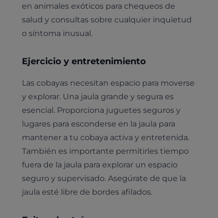
en animales exóticos para chequeos de
salud y consultas sobre cualquier inquietud
o síntoma inusual.
Ejercicio y entretenimiento
Las cobayas necesitan espacio para moverse
y explorar. Una jaula grande y segura es
Pruebas diagnósticas
esencial. Proporciona juguetes seguros y
lugares para esconderse en la jaula para
Medicina general
Identificación con microchip y pasaporte
Diagnóstico veterinario por imagen
mantener a tu cobaya activa y entretenida.
Planes de salud para perros
Dermatología
También es importante permitirles tiempo
Desparasitación
Laboratorio veterinario propio
¿Quiénes somos?
Planes de salud para gatos
Odontología
fuera de la jaula para explorar un espacio
Esterilización
Ecografía
Comité de expertos veterinarios
Todos los planes de salud
seguro y supervisado. Asegúrate de que la
Traumatología
Vacunación
Pruebas cropológicas
jaula esté libre de bordes afilados.
Trabaja en Clinicanimal
Nutrición
Hospitalización
Pruebas histológicas – microscopio