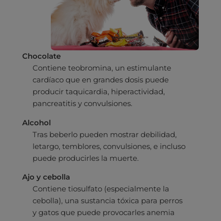
Pruebas diagnósticas
Medicina general
Chocolate
Identificación con microchip y pasaporte
Diagnóstico veterinario por imagen
Planes de salud para perros
Contiene teobromina, un estimulante
Dermatología
Desparasitación
Laboratorio veterinario propio
cardíaco que en grandes dosis puede
¿Quiénes somos?
Planes de salud para gatos
Odontología
producir taquicardia, hiperactividad,
Esterilización
Ecografía
Comité de expertos veterinarios
Todos los planes de salud
pancreatitis y convulsiones.
Traumatología
Vacunación
Pruebas cropológicas
Trabaja en Clinicanimal
Alcohol
Nutrición
Hospitalización
Pruebas histológicas – microscopio
Tras beberlo pueden mostrar debilidad,
Urología y nefrología
letargo, temblores, convulsiones, e incluso
Leishmaniasis
puede producirles la muerte.
Cardiología
Cirugía
Ajo y cebolla
Medicina felina
Contiene tiosulfato (especialmente la
Revisión general y/o geriátrica
cebolla), una sustancia tóxica para perros
Animales Exóticos
Todos los servicios
y gatos que puede provocarles anemia