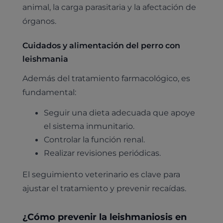
Pruebas diagnósticas
animal, la carga parasitaria y la afectación de
Medicina general
órganos.
Identificación con microchip y pasaporte
Diagnóstico veterinario por imagen
Planes de salud para perros
Dermatología
Desparasitación
Laboratorio veterinario propio
Cuidados y alimentación del perro con
¿Quiénes somos?
Planes de salud para gatos
Odontología
leishmania
Esterilización
Ecografía
Comité de expertos veterinarios
Todos los planes de salud
Traumatología
Además del tratamiento farmacológico, es
Vacunación
Pruebas cropológicas
Trabaja en Clinicanimal
fundamental:
Nutrición
Hospitalización
Pruebas histológicas – microscopio
Seguir una dieta adecuada que apoye
Urología y nefrología
Leishmaniasis
el sistema inmunitario.
Cardiología
Controlar la función renal.
Cirugía
Medicina felina
Realizar revisiones periódicas.
Revisión general y/o geriátrica
Animales Exóticos
El seguimiento veterinario es clave para
Todos los servicios
ajustar el tratamiento y prevenir recaídas.
Todas las especialidades
¿Cómo prevenir la leishmaniosis en