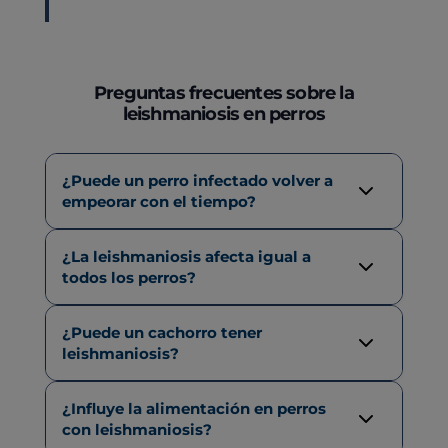
Preguntas frecuentes sobre la
leishmaniosis en perros
¿Puede un perro infectado volver a
empeorar con el tiempo?
Sí. Aunque esté controlada, la
¿La leishmaniosis afecta igual a
leishmaniosis puede reactivarse si el
todos los perros?
sistema inmunitario del perro se
No. Cada perro responde de forma
debilita. Por eso es importante hacer
¿Puede un cachorro tener
diferente. Algunos desarrollan síntomas
revisiones periódicas.
leishmaniosis?
graves, mientras que otros pueden
Es poco frecuente, pero posible. En
convivir con el parásito sin apenas
¿Influye la alimentación en perros
algunos casos puede haber transmisión
signos clínicos.
con leishmaniosis?