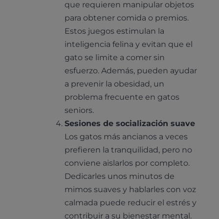
Todos los planes de salud
que requieren manipular objetos
Traumatología
Vacunación
Pruebas cropológicas
Trabaja en Clinicanimal
para obtener comida o premios.
Nutrición
Estos juegos estimulan la
Hospitalización
Pruebas histológicas – microscopio
Urología y nefrología
inteligencia felina y evitan que el
Leishmaniasis
gato se limite a comer sin
Cardiología
Cirugía
esfuerzo. Además, pueden ayudar
Medicina felina
a prevenir la obesidad, un
Revisión general y/o geriátrica
problema frecuente en gatos
Animales Exóticos
Todos los servicios
seniors.
Todas las especialidades
Sesiones de socialización suave
Los gatos más ancianos a veces
prefieren la tranquilidad, pero no
conviene aislarlos por completo.
Dedicarles unos minutos de
mimos suaves y hablarles con voz
calmada puede reducir el estrés y
contribuir a su bienestar mental.