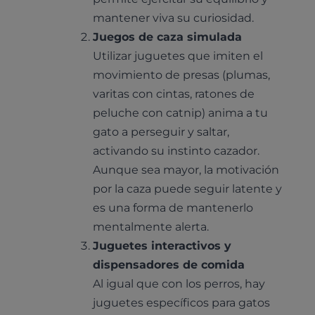
mantener viva su curiosidad.
Juegos de caza simulada
Utilizar juguetes que imiten el
movimiento de presas (plumas,
varitas con cintas, ratones de
peluche con catnip) anima a tu
gato a perseguir y saltar,
activando su instinto cazador.
Aunque sea mayor, la motivación
por la caza puede seguir latente y
es una forma de mantenerlo
Pruebas diagnósticas
mentalmente alerta.
Medicina general
Juguetes interactivos y
Identificación con microchip y pasaporte
Diagnóstico veterinario por imagen
Planes de salud para perros
dispensadores de comida
Dermatología
Desparasitación
Laboratorio veterinario propio
Al igual que con los perros, hay
¿Quiénes somos?
Planes de salud para gatos
Odontología
juguetes específicos para gatos
Esterilización
Ecografía
Comité de expertos veterinarios