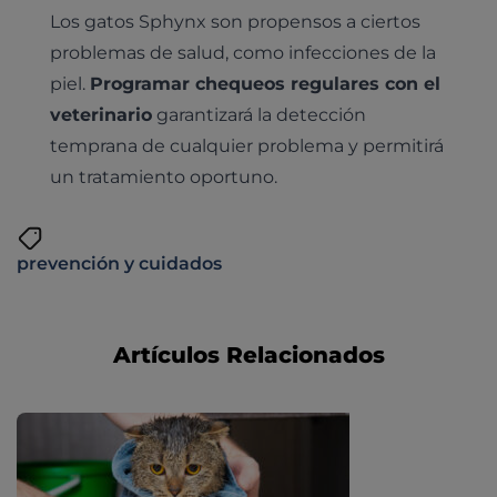
Medicina general
Los gatos Sphynx son propensos a ciertos
Identificación con microchip y pasaporte
Diagnóstico veterinario por imagen
problemas de salud, como infecciones de la
Planes de salud para perros
Dermatología
Desparasitación
Laboratorio veterinario propio
piel.
Programar chequeos regulares con el
¿Quiénes somos?
Planes de salud para gatos
Odontología
veterinario
garantizará la detección
Esterilización
Ecografía
Comité de expertos veterinarios
Todos los planes de salud
temprana de cualquier problema y permitirá
Traumatología
Vacunación
Pruebas cropológicas
Trabaja en Clinicanimal
un tratamiento oportuno.
Nutrición
Hospitalización
Pruebas histológicas – microscopio
Urología y nefrología
Leishmaniasis
prevención y cuidados
Cardiología
Cirugía
Medicina felina
Revisión general y/o geriátrica
Artículos Relacionados
Animales Exóticos
Todos los servicios
Todas las especialidades