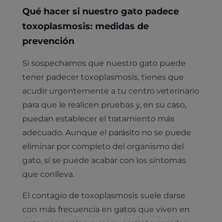
Qué hacer si nuestro gato padece
toxoplasmosis: medidas de
prevención
Si sospechamos que nuestro gato puede
tener padecer toxoplasmosis, tienes que
acudir urgentemente a tu centro veterinario
para que le realicen pruebas y, en su caso,
puedan establecer el tratamiento más
adecuado. Aunque el parásito no se puede
eliminar por completo del organismo del
gato, sí se puede acabar con los síntomas
que conlleva.
El contagio de toxoplasmosis suele darse
Pruebas diagnósticas
con más frecuencia en gatos que viven en
Medicina general
Identificación con microchip y pasaporte
Diagnóstico veterinario por imagen