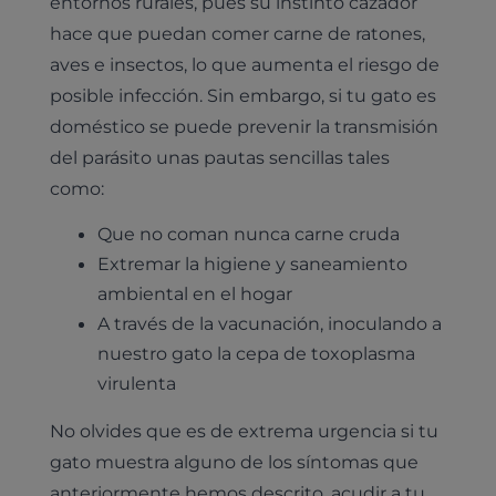
entornos rurales, pues su instinto cazador
Planes de salud para perros
Dermatología
hace que puedan comer carne de ratones,
Desparasitación
Laboratorio veterinario propio
¿Quiénes somos?
Planes de salud para gatos
Odontología
aves e insectos, lo que aumenta el riesgo de
Esterilización
Ecografía
Comité de expertos veterinarios
posible infección. Sin embargo, si tu gato es
Todos los planes de salud
Traumatología
Vacunación
Pruebas cropológicas
doméstico se puede prevenir la transmisión
Trabaja en Clinicanimal
Nutrición
del parásito unas pautas sencillas tales
Hospitalización
Pruebas histológicas – microscopio
como:
Urología y nefrología
Leishmaniasis
Que no coman nunca carne cruda
Cardiología
Cirugía
Extremar la higiene y saneamiento
Medicina felina
ambiental en el hogar
Revisión general y/o geriátrica
Animales Exóticos
A través de la vacunación, inoculando a
Todos los servicios
nuestro gato la cepa de toxoplasma
Todas las especialidades
virulenta
No olvides que es de extrema urgencia si tu
gato muestra alguno de los síntomas que
anteriormente hemos descrito, acudir a tu