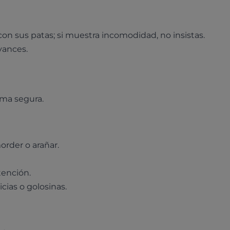
on sus patas; si muestra incomodidad, no insistas.
vances.
rma segura.
order o arañar.
tención.
cias o golosinas.