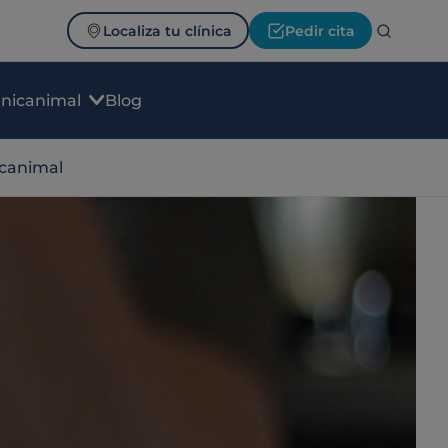
Localiza tu clínica
Pedir cita
inicanimal
Blog
icanimal