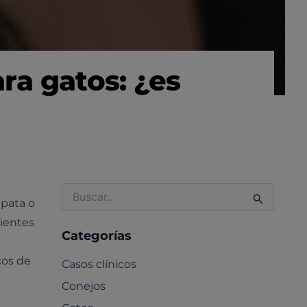
ra gatos: ¿es
Buscar
pata o
por:
ientes
Categorías
cos de
Casos clínicos
Conejos