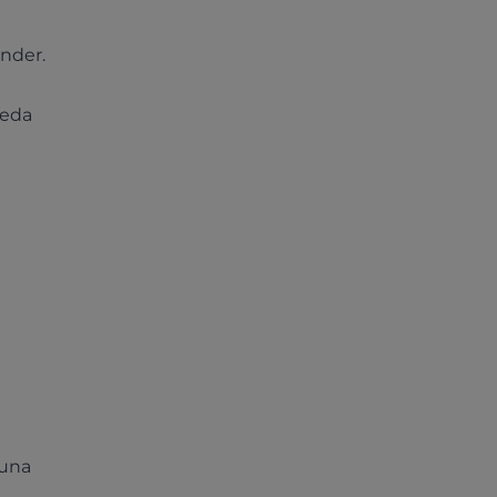
nder.
ueda
 una