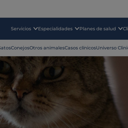
Servicios
Especialidades
Planes de salud
Cl
Gatos
Conejos
Otros animales
Casos clínicos
Universo Clin