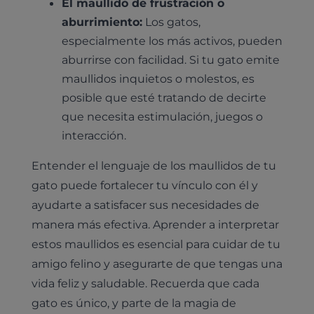
El maullido de frustración o
aburrimiento:
Los gatos,
especialmente los más activos, pueden
aburrirse con facilidad. Si tu gato emite
maullidos inquietos o molestos, es
posible que esté tratando de decirte
Pruebas diagnósticas
que necesita estimulación, juegos o
Medicina general
interacción.
Identificación con microchip y pasaporte
Diagnóstico veterinario por imagen
Planes de salud para perros
Dermatología
Entender el lenguaje de los maullidos de tu
Desparasitación
Laboratorio veterinario propio
¿Quiénes somos?
Planes de salud para gatos
Odontología
gato puede fortalecer tu vínculo con él y
Esterilización
Ecografía
Comité de expertos veterinarios
ayudarte a satisfacer sus necesidades de
Todos los planes de salud
Traumatología
Vacunación
Pruebas cropológicas
manera más efectiva. Aprender a interpretar
Trabaja en Clinicanimal
Nutrición
estos maullidos es esencial para cuidar de tu
Hospitalización
Pruebas histológicas – microscopio
amigo felino y asegurarte de que tengas una
Urología y nefrología
Leishmaniasis
vida feliz y saludable. Recuerda que cada
Cardiología
gato es único, y parte de la magia de
Cirugía