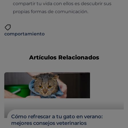
Medicina felina
compartir tu vida con ellos es descubrir sus
Revisión general y/o geriátrica
propias formas de comunicación.
Animales Exóticos
Todos los servicios
Todas las especialidades
comportamiento
Artículos Relacionados
Cómo refrescar a tu gato en verano:
mejores consejos veterinarios