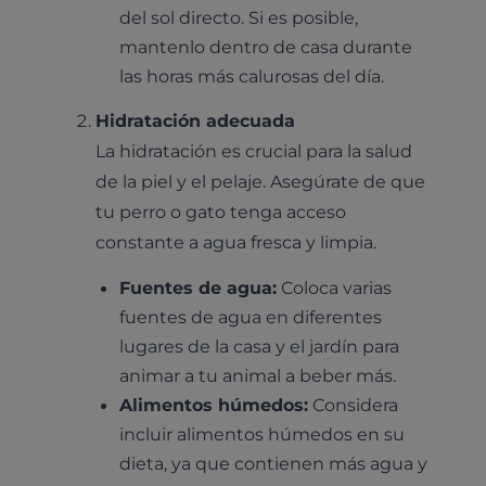
del sol directo. Si es posible,
mantenlo dentro de casa durante
las horas más calurosas del día.
Hidratación adecuada
La hidratación es crucial para la salud
de la piel y el pelaje. Asegúrate de que
tu perro o gato tenga acceso
constante a agua fresca y limpia.
Fuentes de agua:
Coloca varias
fuentes de agua en diferentes
lugares de la casa y el jardín para
Pruebas diagnósticas
animar a tu animal a beber más.
Medicina general
Alimentos húmedos:
Considera
Identificación con microchip y pasaporte
Diagnóstico veterinario por imagen
Planes de salud para perros
incluir alimentos húmedos en su
Dermatología
Desparasitación
Laboratorio veterinario propio
dieta, ya que contienen más agua y
¿Quiénes somos?
Planes de salud para gatos
Odontología