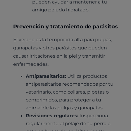
pueden ayudar a mantener a tu
Esterilización
Ecografía
Comité de expertos veterinarios
Todos los planes de salud
amigo peludo hidratado.
Traumatología
Vacunación
Pruebas cropológicas
Trabaja en Clinicanimal
Nutrición
Prevención y tratamiento de parásitos
Hospitalización
Pruebas histológicas – microscopio
Urología y nefrología
Leishmaniasis
El verano es la temporada alta para pulgas,
Cardiología
garrapatas y otros parásitos que pueden
Cirugía
causar irritaciones en la piel y transmitir
Medicina felina
Revisión general y/o geriátrica
enfermedades.
Animales Exóticos
Todos los servicios
Antiparasitarios:
Utiliza productos
Todas las especialidades
antiparasitarios recomendados por tu
veterinario, como collares, pipetas o
comprimidos, para proteger a tu
animal de las pulgas y garrapatas.
Revisiones regulares:
Inspecciona
regularmente el pelaje de tu perro o