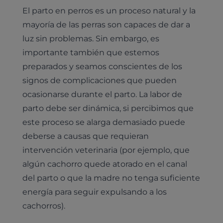
El parto en perros es un proceso natural y la
mayoría de las perras son capaces de dar a
luz sin problemas. Sin embargo, es
importante también que estemos
preparados y seamos conscientes de los
signos de complicaciones que pueden
ocasionarse durante el parto. La labor de
Pruebas diagnósticas
parto debe ser dinámica, si percibimos que
Medicina general
este proceso se alarga demasiado puede
Identificación con microchip y pasaporte
Diagnóstico veterinario por imagen
Planes de salud para perros
deberse a causas que requieran
Dermatología
Desparasitación
Laboratorio veterinario propio
¿Quiénes somos?
intervención veterinaria (por ejemplo, que
Planes de salud para gatos
Odontología
algún cachorro quede atorado en el canal
Esterilización
Ecografía
Comité de expertos veterinarios
Todos los planes de salud
Traumatología
del parto o que la madre no tenga suficiente
Vacunación
Pruebas cropológicas
Trabaja en Clinicanimal
energía para seguir expulsando a los
Nutrición
Hospitalización
Pruebas histológicas – microscopio
cachorros).
Urología y nefrología
Leishmaniasis