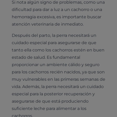
Si nota algún signo de problemas, como una
Cardiología
dificultad para dar a luz a un cachorro o una
Cirugía
Medicina felina
hemorragia excesiva, es importante buscar
Revisión general y/o geriátrica
atención veterinaria de inmediato.
Animales Exóticos
Todos los servicios
Después del parto, la perra necesitará un
Todas las especialidades
cuidado especial para asegurarse de que
tanto ella como los cachorros estén en buen
estado de salud. Es fundamental
proporcionar un ambiente cálido y seguro
para los cachorros recién nacidos, ya que son
muy vulnerables en las primeras semanas de
vida. Además, la perra necesitará un cuidado
especial para la posterior recuperación y
asegurarse de que está produciendo
suficiente leche para alimentar a los
cachorros.