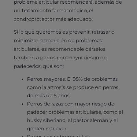
problema articular recomendará, además de
un tratamiento farmacológico, el
condroprotector más adecuado.
Si lo que queremos es prevenir, retrasar o
minimizar la aparición de problemas
Pruebas diagnósticas
articulares, es recomendable dárselos
también a perros con mayor riesgo de
Medicina general
Identificación con microchip y pasaporte
Diagnóstico veterinario por imagen
padecerlos, que son:
Planes de salud para perros
Dermatología
Desparasitación
Laboratorio veterinario propio
¿Quiénes somos?
Perros mayores. El 95% de problemas
Planes de salud para gatos
Odontología
como la artrosis se produce en perros
Esterilización
Ecografía
Comité de expertos veterinarios
Todos los planes de salud
Traumatología
de más de 5 años.
Vacunación
Pruebas cropológicas
Trabaja en Clinicanimal
Perros de razas con mayor riesgo de
Nutrición
Hospitalización
Pruebas histológicas – microscopio
padecer problemas articulares, como el
Urología y nefrología
husky siberiano, el pastor alemán y el
Leishmaniasis
golden retriever.
Cardiología
Cirugía
Perros con sobrepeso. Las