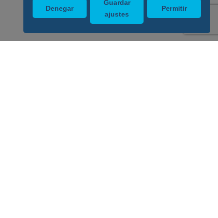
Guardar
Denegar
Permitir
ajustes
Enlaces de interés
Servicios veterinarios