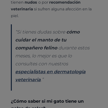
tienen
nudos
o por
recomendación
Pruebas diagnósticas
veterinaria
si sufren alguna afección en la
Medicina general
Identificación con microchip y pasaporte
Diagnóstico veterinario por imagen
piel.
Planes de salud para perros
Dermatología
Desparasitación
Laboratorio veterinario propio
¿Quiénes somos?
Planes de salud para gatos
Odontología
“Si tienes dudas sobre
cómo
Esterilización
Ecografía
Comité de expertos veterinarios
Todos los planes de salud
Traumatología
cuidar el manto de tu
Vacunación
Pruebas cropológicas
Trabaja en Clinicanimal
compañero felino
durante estos
Nutrición
Hospitalización
Pruebas histológicas – microscopio
meses, lo mejor es que lo
Urología y nefrología
Leishmaniasis
consultes con nuestros
Cardiología
Cirugía
especialistas en dermatología
Medicina felina
veterinaria
.”
Revisión general y/o geriátrica
Animales Exóticos
Todos los servicios
Todas las especialidades
¿Cómo saber si mi gato tiene un