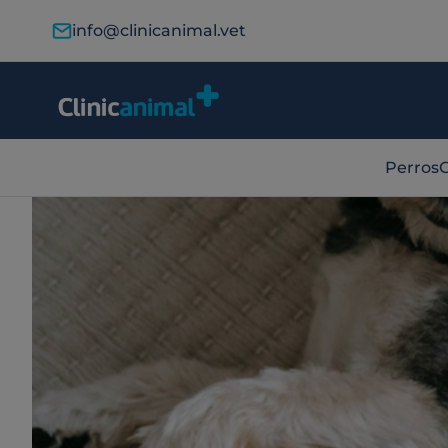
info@clinicanimal.vet
Perros