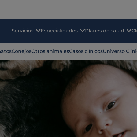
Servicios
Especialidades
Planes de salud
Cl
Gatos
Conejos
Otros animales
Casos clínicos
Universo Clin