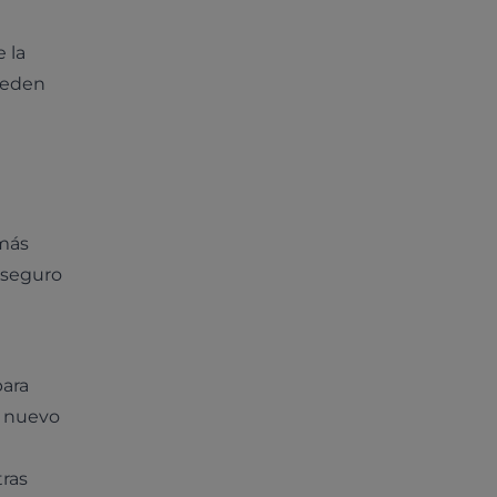
 la
pueden
 más
 seguro
para
u nuevo
ras