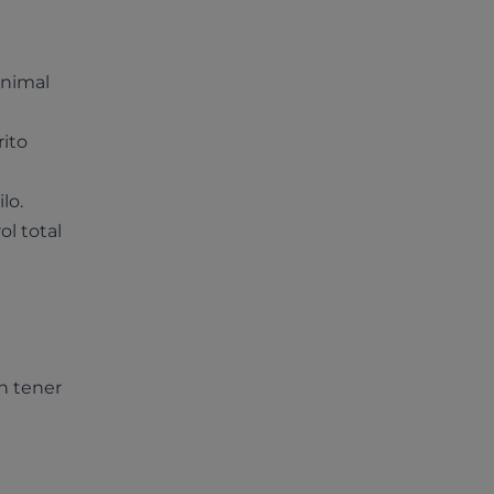
animal
ito
lo.
l total
n tener