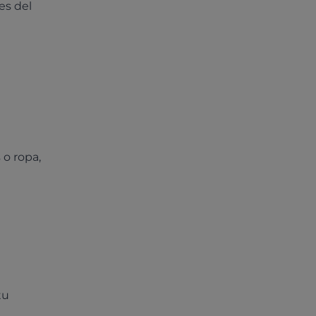
es del
 o ropa,
tu