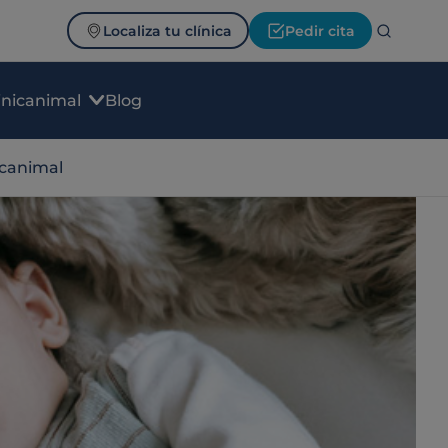
Localiza tu clínica
Pedir cita
inicanimal
Blog
icanimal