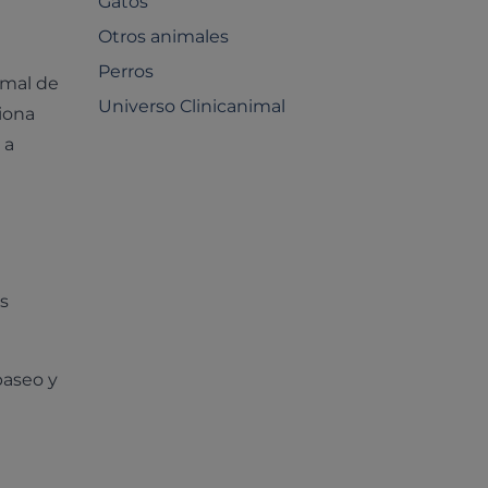
Gatos
Otros animales
Perros
imal de
Universo Clinicanimal
iona
 a
s
paseo y