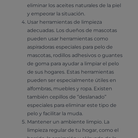
eliminar los aceites naturales de la piel
y empeorar la situación.
Usar herramientas de limpieza
adecuadas. Los dueños de mascotas
pueden usar herramientas como
aspiradoras especiales para pelo de
mascotas, rodillos adhesivos o guantes
de goma para ayudar a limpiar el pelo
de sus hogares. Estas herramientas
pueden ser especialmente útiles en
alfombras, muebles y ropa. Existen
también cepillos de ‘’deslanado’’
especiales para eliminar este tipo de
Pruebas diagnósticas
pelo y facilitar la muda.
Medicina general
Mantener un ambiente limpio. La
Identificación con microchip y pasaporte
Diagnóstico veterinario por imagen
Planes de salud para perros
limpieza regular de tu hogar, como el
Dermatología
Desparasitación
Laboratorio veterinario propio