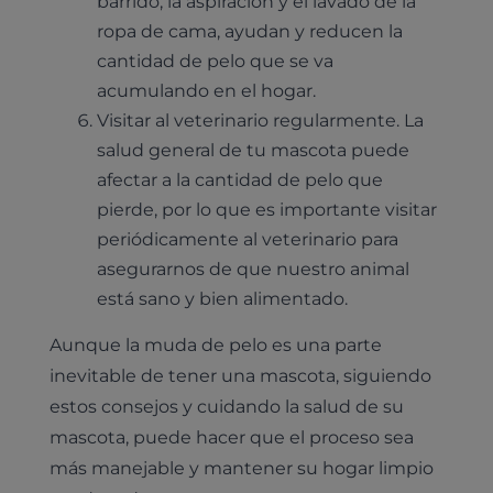
barrido, la aspiración y el lavado de la
¿Quiénes somos?
Planes de salud para gatos
Odontología
ropa de cama, ayudan y reducen la
Esterilización
Ecografía
Comité de expertos veterinarios
Todos los planes de salud
cantidad de pelo que se va
Traumatología
Vacunación
Pruebas cropológicas
acumulando en el hogar.
Trabaja en Clinicanimal
Nutrición
Visitar al veterinario regularmente. La
Hospitalización
Pruebas histológicas – microscopio
salud general de tu mascota puede
Urología y nefrología
Leishmaniasis
afectar a la cantidad de pelo que
Cardiología
pierde, por lo que es importante visitar
Cirugía
Medicina felina
periódicamente al veterinario para
Revisión general y/o geriátrica
asegurarnos de que nuestro animal
Animales Exóticos
Todos los servicios
está sano y bien alimentado.
Todas las especialidades
Aunque la muda de pelo es una parte
inevitable de tener una mascota, siguiendo
estos consejos y cuidando la salud de su
mascota, puede hacer que el proceso sea
más manejable y mantener su hogar limpio