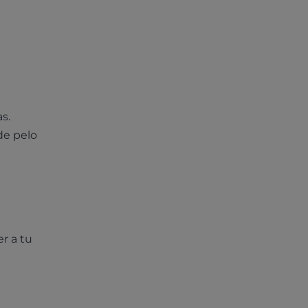
s.
de pelo
r a tu