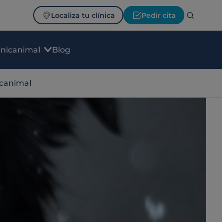
Localiza tu clínica
Pedir cita
inicanimal
Blog
icanimal