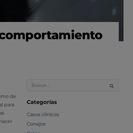
l comportamiento
Buscar
por:
nimo de
Categorías
l para
as
Casos clínicos
hacer
Conejos