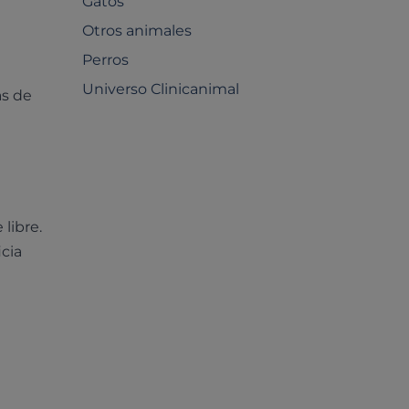
Gatos
Otros animales
Perros
Universo Clinicanimal
as de
libre.
icia