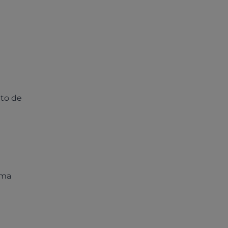
nto de
ama