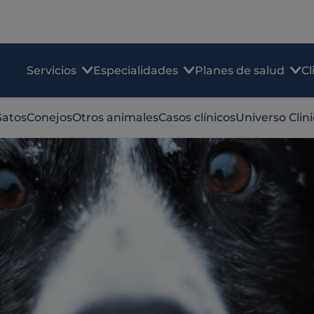
Servicios
Especialidades
Planes de salud
Cl
Gatos
Conejos
Otros animales
Casos clínicos
Universo Clin