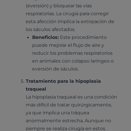
(eversión) y bloquear las vías
respiratorias. La cirugía para corregir
Pruebas diagnósticas
esta afección implica la extirpación de
Medicina general
Identificación con microchip y pasaporte
Diagnóstico veterinario por imagen
los sáculos afectados.
Planes de salud para perros
Dermatología
Beneficios:
Este procedimiento
Desparasitación
Laboratorio veterinario propio
¿Quiénes somos?
Planes de salud para gatos
puede mejorar el flujo de aire y
Odontología
Esterilización
Ecografía
Comité de expertos veterinarios
reducir los problemas respiratorios
Todos los planes de salud
Traumatología
en animales con colapso laríngeo o
Vacunación
Pruebas cropológicas
Trabaja en Clinicanimal
Nutrición
eversión de sáculos.
Hospitalización
Pruebas histológicas – microscopio
Urología y nefrología
Tratamiento para la hipoplasia
Leishmaniasis
traqueal
Cardiología
Cirugía
La hipoplasia traqueal es una condición
Medicina felina
más difícil de tratar quirúrgicamente,
Revisión general y/o geriátrica
ya que implica una tráquea
Animales Exóticos
Todos los servicios
anormalmente estrecha. Aunque no
Todas las especialidades
siempre se realiza cirugía en estos