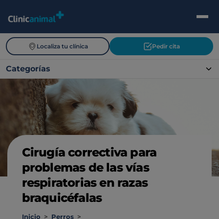
Localiza tu clínica
Pedir cita
Categorías
Cirugía correctiva para
problemas de las vías
respiratorias en razas
braquicéfalas
Inicio
>
Perros
>