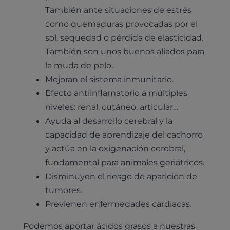
También ante situaciones de estrés
como quemaduras provocadas por el
sol, sequedad o pérdida de elasticidad.
También son unos buenos aliados para
la muda de pelo.
Mejoran el sistema inmunitario.
Efecto antiinflamatorio a múltiples
niveles: renal, cutáneo, articular…
Ayuda al desarrollo cerebral y la
capacidad de aprendizaje del cachorro
y actúa en la oxigenación cerebral,
fundamental para animales geriátricos.
Disminuyen el riesgo de aparición de
tumores.
Pruebas diagnósticas
Previenen enfermedades cardiacas.
Medicina general
Identificación con microchip y pasaporte
Diagnóstico veterinario por imagen
Planes de salud para perros
Podemos aportar ácidos grasos a nuestras
Dermatología