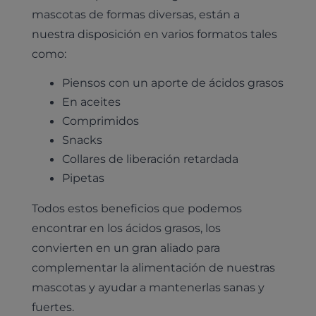
Desparasitación
Laboratorio veterinario propio
¿Quiénes somos?
mascotas de formas diversas, están a
Planes de salud para gatos
Odontología
nuestra disposición en varios formatos tales
Esterilización
Ecografía
Comité de expertos veterinarios
Todos los planes de salud
Traumatología
como:
Vacunación
Pruebas cropológicas
Trabaja en Clinicanimal
Nutrición
Piensos con un aporte de ácidos grasos
Hospitalización
Pruebas histológicas – microscopio
En aceites
Urología y nefrología
Leishmaniasis
Comprimidos
Cardiología
Snacks
Cirugía
Collares de liberación retardada
Medicina felina
Revisión general y/o geriátrica
Pipetas
Animales Exóticos
Todos los servicios
Todos estos beneficios que podemos
Todas las especialidades
encontrar en los ácidos grasos, los
convierten en un gran aliado para
complementar la alimentación de nuestras
mascotas y ayudar a mantenerlas sanas y
fuertes.