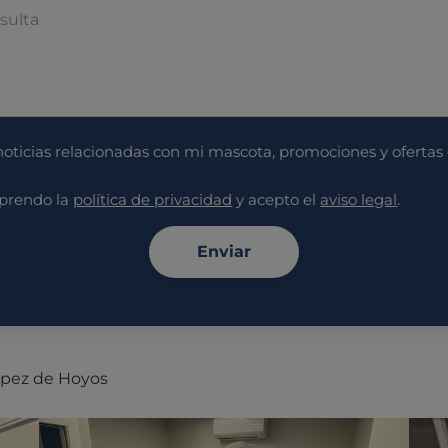
 noticias relacionadas con mi mascota, promociones y ofertas
mprendo la
política de privacidad
y acepto el
aviso legal
.
Enviar
López de Hoyos