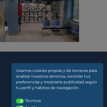
Contacta con nosotros
Usamos cookies propias y de terceros para
analizar nuestros servicios, recordar tus
info@clinicanimal.vet
preferencias y mostrarte publicidad según
tu perfil y hábitos de navegación.
Conoce todos los detalles
Técnicas
Técnicas