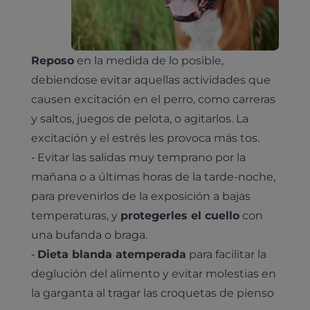
Hospitalización
Pruebas histológicas – microscopio
Urología y nefrología
Leishmaniasis
Cardiología
Reposo
en la medida de lo posible,
Cirugía
debiendose evitar aquellas actividades que
Medicina felina
Revisión general y/o geriátrica
causen excitación en el perro, como carreras
Animales Exóticos
y saltos, juegos de pelota, o agitarlos. La
Todos los servicios
Todas las especialidades
excitación y el estrés les provoca más tos.
⁃ Evitar las salidas muy temprano por la
mañana o a últimas horas de la tarde-noche,
para prevenirlos de la exposición a bajas
temperaturas, y
protegerles el cuello
con
una bufanda o braga.
⁃
Dieta blanda atemperada
para facilitar la
deglución del alimento y evitar molestias en
la garganta al tragar las croquetas de pienso