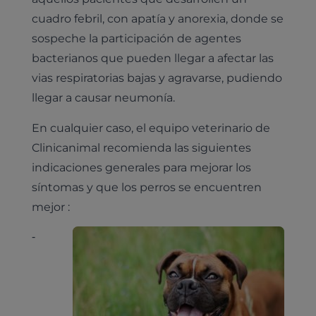
cuadro febril, con apatía y anorexia, donde se
sospeche la participación de agentes
bacterianos que pueden llegar a afectar las
vias respiratorias bajas y agravarse, pudiendo
llegar a causar neumonía.
En cualquier caso, el equipo veterinario de
Clinicanimal recomienda las siguientes
indicaciones generales para mejorar los
Pruebas diagnósticas
síntomas y que los perros se encuentren
Medicina general
mejor :
Identificación con microchip y pasaporte
Diagnóstico veterinario por imagen
Planes de salud para perros
Dermatología
⁃
Desparasitación
Laboratorio veterinario propio
¿Quiénes somos?
Planes de salud para gatos
Odontología
Esterilización
Ecografía
Comité de expertos veterinarios
Todos los planes de salud
Traumatología
Vacunación
Pruebas cropológicas
Trabaja en Clinicanimal
Nutrición