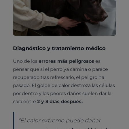
Pruebas diagnósticas
Medicina general
Identificación con microchip y pasaporte
Diagnóstico veterinario por imagen
Diagnóstico y tratamiento médico
Planes de salud para perros
Dermatología
Desparasitación
Laboratorio veterinario propio
¿Quiénes somos?
Uno de los
errores más peligrosos
es
Planes de salud para gatos
Odontología
pensar que si el perro ya camina o parece
Esterilización
Ecografía
Comité de expertos veterinarios
Todos los planes de salud
Traumatología
recuperado tras refrescarlo, el peligro ha
Vacunación
Pruebas cropológicas
Trabaja en Clinicanimal
pasado. El golpe de calor destroza las células
Nutrición
Hospitalización
Pruebas histológicas – microscopio
por dentro y los peores daños suelen dar la
Urología y nefrología
cara entre
2 y 3 días después.
Leishmaniasis
Cardiología
Cirugía
“El calor extremo puede dañar
Medicina felina
Revisión general y/o geriátrica