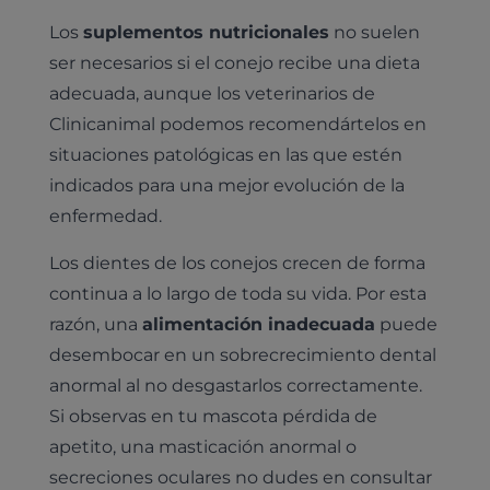
Los
suplementos nutricionales
no suelen
ser necesarios si el conejo recibe una dieta
adecuada, aunque los veterinarios de
Clinicanimal podemos recomendártelos en
situaciones patológicas en las que estén
indicados para una mejor evolución de la
enfermedad.
Los dientes de los conejos crecen de forma
continua a lo largo de toda su vida. Por esta
razón, una
alimentación inadecuada
puede
Pruebas diagnósticas
desembocar en un sobrecrecimiento dental
Medicina general
anormal al no desgastarlos correctamente.
Identificación con microchip y pasaporte
Diagnóstico veterinario por imagen
Planes de salud para perros
Si observas en tu mascota pérdida de
Dermatología
Desparasitación
Laboratorio veterinario propio
apetito, una masticación anormal o
¿Quiénes somos?
Planes de salud para gatos
Odontología
secreciones oculares no dudes en consultar
Esterilización
Ecografía
Comité de expertos veterinarios