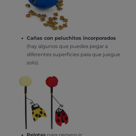
Nutrición
Hospitalización
Pruebas histológicas – microscopio
Urología y nefrología
Leishmaniasis
Cardiología
Cirugía
Medicina felina
Cañas con peluchitos incorporados
Revisión general y/o geriátrica
(hay algunos que puedes pegar a
Animales Exóticos
Todos los servicios
diferentes superficies para que juegue
Todas las especialidades
solo).
Pelotas
para perseguir.