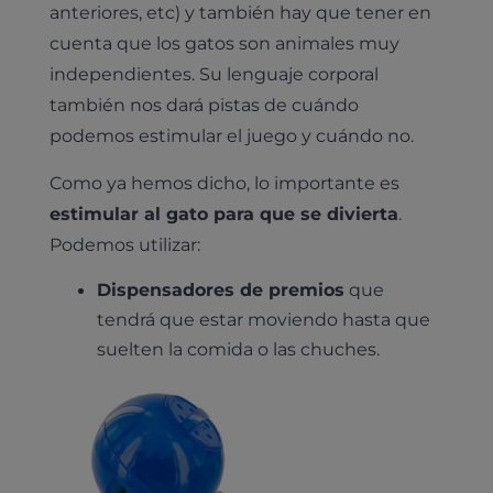
anteriores, etc) y también hay que tener en
cuenta que los gatos son animales muy
independientes. Su lenguaje corporal
también nos dará pistas de cuándo
podemos estimular el juego y cuándo no.
Como ya hemos dicho, lo importante es
estimular al gato para que se divierta
.
Podemos utilizar:
Dispensadores de premios
que
Pruebas diagnósticas
tendrá que estar moviendo hasta que
Medicina general
Identificación con microchip y pasaporte
Diagnóstico veterinario por imagen
suelten la comida o las chuches.
Planes de salud para perros
Dermatología
Desparasitación
Laboratorio veterinario propio
¿Quiénes somos?
Planes de salud para gatos
Odontología
Esterilización
Ecografía
Comité de expertos veterinarios
Todos los planes de salud
Traumatología
Vacunación
Pruebas cropológicas
Trabaja en Clinicanimal