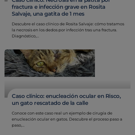
Caso clínico: Necrosis en la patita por
Cardiología
fractura e infección grave en Rosita
Cirugía
Salvaje, una gatita de 1 mes
Medicina felina
Revisión general y/o geriátrica
Descubre el caso clínico de Rosita Salvaje: cómo tratamos
Animales Exóticos
la necrosis en los dedos por infección tras una fractura.
Todos los servicios
Diagnóstico,…
Todas las especialidades
Caso clínico: enucleación ocular en Risco,
un gato rescatado de la calle
Conoce con este caso real un ejemplo de cirugía de
enucleación ocular en gatos. Descubre el proceso paso a
paso,…