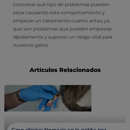
concretar qué tipo de problemas pueden
estar causando este comportamiento y
empezar un tratamiento cuanto antes, ya
que son problemas que pueden empeorar
rápidamente y suponer un riesgo vital para
nuestros gatos.
Pruebas diagnósticas
Medicina general
Artículos Relacionados
Identificación con microchip y pasaporte
Diagnóstico veterinario por imagen
Planes de salud para perros
Dermatología
Desparasitación
Laboratorio veterinario propio
¿Quiénes somos?
Planes de salud para gatos
Odontología
Esterilización
Ecografía
Comité de expertos veterinarios
Todos los planes de salud
Traumatología
Vacunación
Pruebas cropológicas
Trabaja en Clinicanimal
Nutrición
Hospitalización
Pruebas histológicas – microscopio
Urología y nefrología
Leishmaniasis