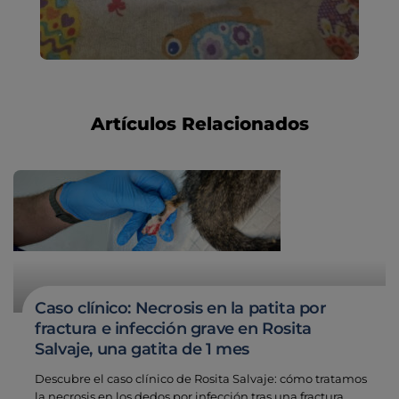
Desparasitación
Laboratorio veterinario propio
¿Quiénes somos?
Planes de salud para gatos
Odontología
Esterilización
Ecografía
Comité de expertos veterinarios
Todos los planes de salud
Traumatología
Vacunación
Pruebas cropológicas
Trabaja en Clinicanimal
Nutrición
Hospitalización
Pruebas histológicas – microscopio
Artículos Relacionados
Urología y nefrología
Leishmaniasis
Cardiología
Cirugía
Medicina felina
Revisión general y/o geriátrica
Animales Exóticos
Todos los servicios
Todas las especialidades
Caso clínico: Necrosis en la patita por
fractura e infección grave en Rosita
Salvaje, una gatita de 1 mes
Descubre el caso clínico de Rosita Salvaje: cómo tratamos
la necrosis en los dedos por infección tras una fractura.