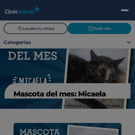
Localiza tu clínica
Pedir cita
Categorías
Mascota del mes: Micaela
Inicio
>
Casos clínicos
>
Mascota del mes: Micaela