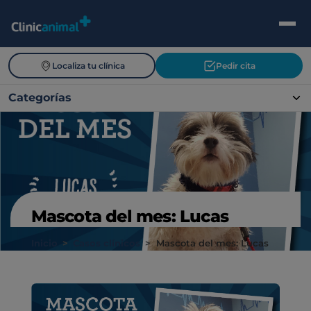
Localiza tu clínica
Pedir cita
Categorías
Mascota del mes: Lucas
Inicio
>
Casos clínicos
>
Mascota del mes: Lucas