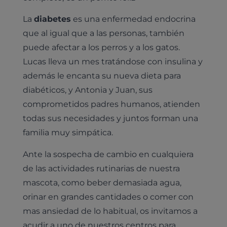
La
diabetes
es una enfermedad endocrina
que al igual que a las personas, también
puede afectar a los perros y a los gatos.
Lucas lleva un mes tratándose con insulina y
además le encanta su nueva dieta para
diabéticos, y Antonia y Juan, sus
comprometidos padres humanos, atienden
todas sus necesidades y juntos forman una
familia muy simpática.
Ante la sospecha de cambio en cualquiera
de las actividades rutinarias de nuestra
mascota, como beber demasiada agua,
Pruebas diagnósticas
orinar en grandes cantidades o comer con
Medicina general
mas ansiedad de lo habitual, os invitamos a
Identificación con microchip y pasaporte
Diagnóstico veterinario por imagen
Planes de salud para perros
acudir a uno de nuestros centros para