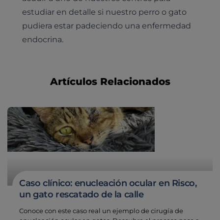
Dermatología
Desparasitación
Laboratorio veterinario propio
estudiar en detalle si nuestro perro o gato
¿Quiénes somos?
Planes de salud para gatos
Odontología
pudiera estar padeciendo una enfermedad
Esterilización
Ecografía
Comité de expertos veterinarios
Todos los planes de salud
endocrina.
Traumatología
Vacunación
Pruebas cropológicas
Trabaja en Clinicanimal
Nutrición
Hospitalización
Pruebas histológicas – microscopio
Urología y nefrología
Artículos Relacionados
Leishmaniasis
Cardiología
Cirugía
Medicina felina
Revisión general y/o geriátrica
Animales Exóticos
Todos los servicios
Todas las especialidades
Caso clínico: enucleación ocular en Risco,
un gato rescatado de la calle
Conoce con este caso real un ejemplo de cirugía de