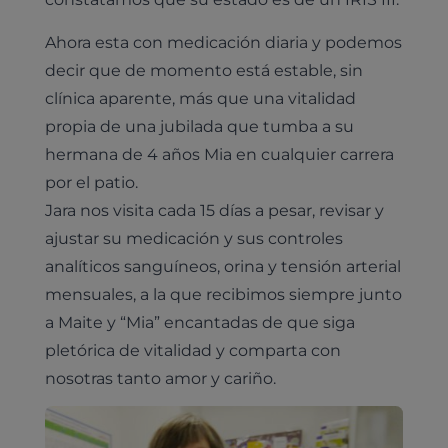
Pruebas diagnósticas
Ahora esta con medicación diaria y podemos
decir que de momento está estable, sin
Medicina general
Identificación con microchip y pasaporte
Diagnóstico veterinario por imagen
clínica aparente, más que una vitalidad
Planes de salud para perros
Dermatología
propia de una jubilada que tumba a su
Desparasitación
Laboratorio veterinario propio
¿Quiénes somos?
Planes de salud para gatos
Odontología
hermana de 4 años Mia en cualquier carrera
Esterilización
Ecografía
Comité de expertos veterinarios
Todos los planes de salud
por el patio.
Traumatología
Vacunación
Pruebas cropológicas
Jara nos visita cada 15 días a pesar, revisar y
Trabaja en Clinicanimal
Nutrición
ajustar su medicación y sus controles
Hospitalización
Pruebas histológicas – microscopio
analíticos sanguíneos, orina y tensión arterial
Urología y nefrología
Leishmaniasis
mensuales, a la que recibimos siempre junto
Cardiología
Cirugía
a Maite y “Mia” encantadas de que siga
Medicina felina
pletórica de vitalidad y comparta con
Revisión general y/o geriátrica
nosotras tanto amor y cariño.
Animales Exóticos
Todos los servicios
Todas las especialidades