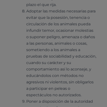
plazo el que rija.
Adoptar las medidas necesarias para
evitar que la posesión, tenencia o
circulación de los animales pueda
infundir temor, ocasionar molestias
o suponer peligro, amenaza o daños
Pruebas diagnósticas
a las personas, animales o cosas,
Medicina general
sometiendo a los animales a
Identificación con microchip y pasaporte
Diagnóstico veterinario por imagen
Planes de salud para perros
pruebas de sociabilidad y educación,
Dermatología
Desparasitación
Laboratorio veterinario propio
¿Quiénes somos?
cuando su carácter y su
Planes de salud para gatos
Odontología
comportamiento así lo aconseje, y
Esterilización
Ecografía
Comité de expertos veterinarios
Todos los planes de salud
educándolos con métodos no
Traumatología
Vacunación
Pruebas cropológicas
Trabaja en Clinicanimal
agresivos ni violentos, sin obligarlos
Nutrición
a participar en peleas o
Hospitalización
Pruebas histológicas – microscopio
Urología y nefrología
espectáculos no autorizados.
Leishmaniasis
Poner a disposición de la autoridad
Cardiología