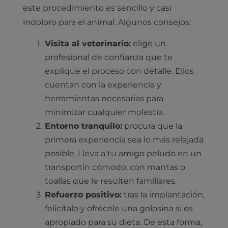
este procedimiento es sencillo y casi
Pruebas diagnósticas
indoloro para el animal. Algunos consejos:
Medicina general
Visita al veterinario:
elige un
Identificación con microchip y pasaporte
Diagnóstico veterinario por imagen
Planes de salud para perros
Dermatología
profesional de confianza que te
Desparasitación
Laboratorio veterinario propio
¿Quiénes somos?
explique el proceso con detalle. Ellos
Planes de salud para gatos
Odontología
Esterilización
Ecografía
cuentan con la experiencia y
Comité de expertos veterinarios
Todos los planes de salud
Traumatología
herramientas necesarias para
Vacunación
Pruebas cropológicas
Trabaja en Clinicanimal
minimizar cualquier molestia.
Nutrición
Hospitalización
Pruebas histológicas – microscopio
Entorno tranquilo:
procura que la
Urología y nefrología
primera experiencia sea lo más relajada
Leishmaniasis
posible. Lleva a tu amigo peludo en un
Cardiología
Cirugía
transportín cómodo, con mantas o
Medicina felina
toallas que le resulten familiares.
Revisión general y/o geriátrica
Animales Exóticos
Refuerzo positivo:
tras la implantación,
Todos los servicios
felicítalo y ofrécele una golosina si es
Todas las especialidades
apropiado para su dieta. De esta forma,