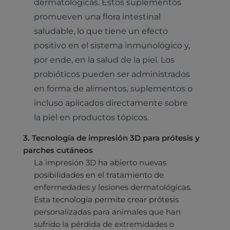
dermatológicas. Estos suplementos
promueven una flora intestinal
saludable, lo que tiene un efecto
positivo en el sistema inmunológico y,
por ende, en la salud de la piel. Los
probióticos pueden ser administrados
en forma de alimentos, suplementos o
incluso aplicados directamente sobre
la piel en productos tópicos.
Pruebas diagnósticas
3. Tecnología de impresión 3D para prótesis y
Medicina general
parches cutáneos
Identificación con microchip y pasaporte
Diagnóstico veterinario por imagen
La impresión 3D ha abierto nuevas
Planes de salud para perros
Dermatología
posibilidades en el tratamiento de
Desparasitación
Laboratorio veterinario propio
¿Quiénes somos?
Planes de salud para gatos
enfermedades y lesiones dermatológicas.
Odontología
Esterilización
Ecografía
Esta tecnología permite crear prótesis
Comité de expertos veterinarios
Todos los planes de salud
Traumatología
personalizadas para animales que han
Vacunación
Pruebas cropológicas
Trabaja en Clinicanimal
sufrido la pérdida de extremidades o
Nutrición