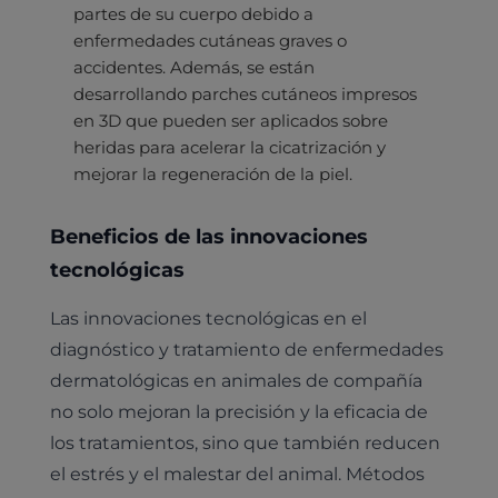
Hospitalización
Pruebas histológicas – microscopio
partes de su cuerpo debido a
Urología y nefrología
enfermedades cutáneas graves o
Leishmaniasis
accidentes. Además, se están
Cardiología
desarrollando parches cutáneos impresos
Cirugía
en 3D que pueden ser aplicados sobre
Medicina felina
Revisión general y/o geriátrica
heridas para acelerar la cicatrización y
Animales Exóticos
mejorar la regeneración de la piel.
Todos los servicios
Todas las especialidades
Beneficios de las innovaciones
tecnológicas
Las innovaciones tecnológicas en el
diagnóstico y tratamiento de enfermedades
dermatológicas en animales de compañía
no solo mejoran la precisión y la eficacia de
los tratamientos, sino que también reducen
el estrés y el malestar del animal. Métodos