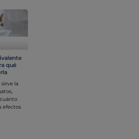
ivalente
ara qué
rla
sirve la
gatos,
 cuánto
s efectos