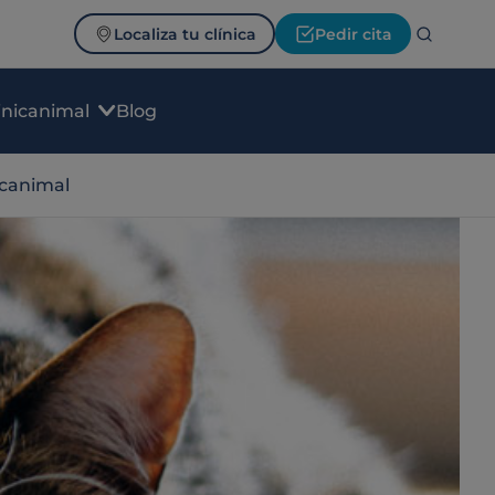
Localiza tu clínica
Pedir cita
inicanimal
Blog
icanimal