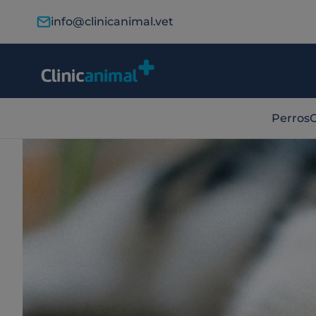
info@clinicanimal.vet
Perros