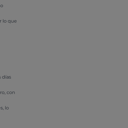
so
r lo que
 días
ro, con
s, lo