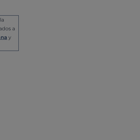
la
ados a
ana
y