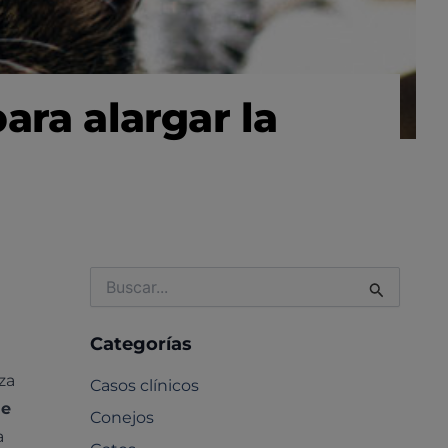
ara alargar la
Buscar
por:
Categorías
za
Casos clínicos
de
Conejos
a