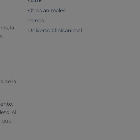
Gatos
Otros animales
Perros
ás, la
Universo Clinicanimal
e
s de la
iento.
eto. Al
a que