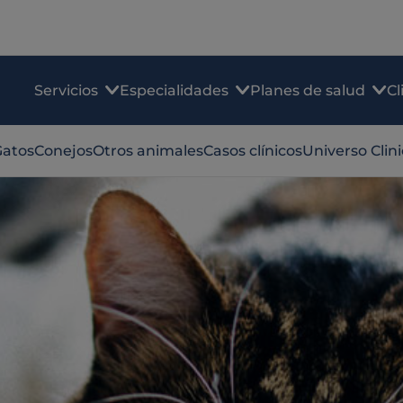
Servicios
Especialidades
Planes de salud
Cl
Gatos
Conejos
Otros animales
Casos clínicos
Universo Clin