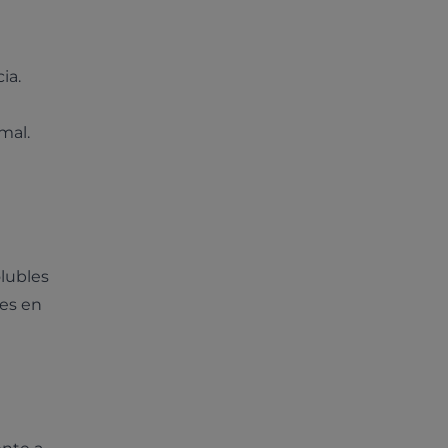
ia.
mal.
olubles
les en