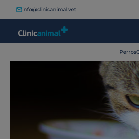
info@clinicanimal.vet
Perros