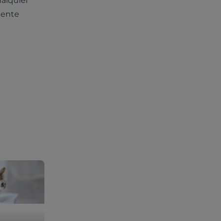
ualquier
sente