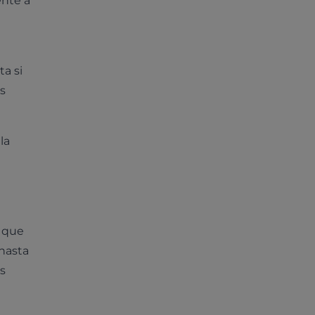
ente a
ta si
s
la
o que
 hasta
s