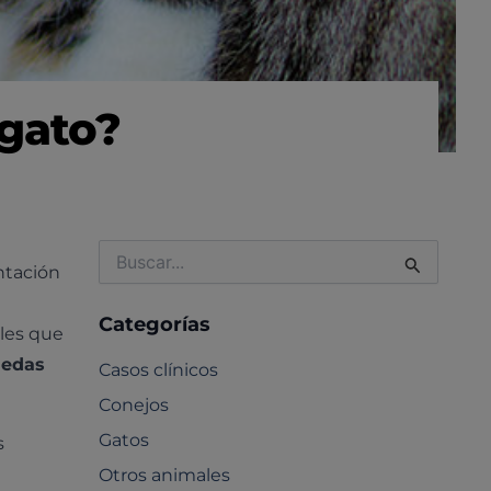
 gato?
Buscar
ntación
por:
Categorías
ales que
uedas
Casos clínicos
Conejos
Gatos
s
Otros animales