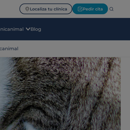
Localiza tu clínica
Pedir cita
inicanimal
Blog
icanimal