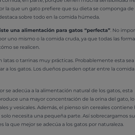
a comida, en parte, porque tienen mucha sensibilidad fr
por la que un gato prefiere que su dieta se componga de
e destaca sobre todo en la comida húmeda.
iste una alimentación para gatos “perfecta”
. No impor
 por uno mismo o la comida cruda, ya que todas las forma
ómo se realicen.
 latas o tarrinas muy prácticas. Probablemente esta sea 
ar a los gatos. Los dueños pueden optar entre la comida
 se adecúa a la alimentación natural de los gatos, esta
roduce una mayor concentración de la orina del gato, l
les y vesicales. Además, el pienso sin cereales contiene
to solo necesita una pequeña parte. Así sobrecargamos su
es la que mejor se adecúa a los gatos por naturaleza.