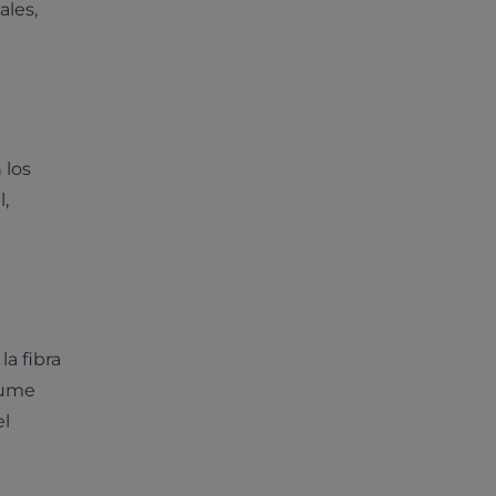
ales,
 los
,
a fibra
nsume
el