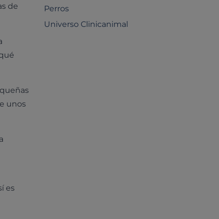
as de
Perros
Universo Clinicanimal
a
 qué
equeñas
le unos
a
í es