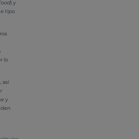
Food
) y
e tipo
ros
a
r lo
 así
r
se y
ueden